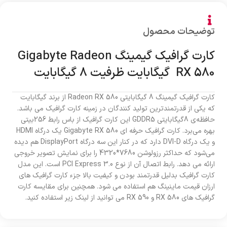
توضیحات محصول
کارت گرافیک گیمینگ Gigabyte Radeon
RX 580 گیگابایت ظرفیت 8 گیگابایت
کارت گرافیک گیمینگ 8 گیگابایتی Radeon RX 580 از برند گیگابایت
که یکی از قدرتمندترین تولید کنندگان در زمینه کارت گرافیک می باشد.
حافظه‌ی 8گیگابایتی GDDR5 این کارت گرافیک از باس رابط 256بیتی
بهره می‌برد. کارت گرافیک حرفه ای Gigabyte RX 580 یک درگاه HDMI
و یک درگاه DVI-D دارد که در کنار این سه درگاه DisplayPort هم دیده
می‌شود که حداکثر رزولوشن 7680*4320 را برای نمایش تصویر خروجی
ارائه می دهد. رابط اتصال آن از نوع PCI Express 3.0 است. این مدل
کارت گرافیک بدلیل قدرتمند بودن و کیفیت بالا جزء کارت گرافیک های
ارزان قیمت ماینینگ هم استفاده می شود. همچنین برای مقایسه کارت
گرافیک های RX 580 و RX 590 می توانید از لینک زیر استفاده کنید.