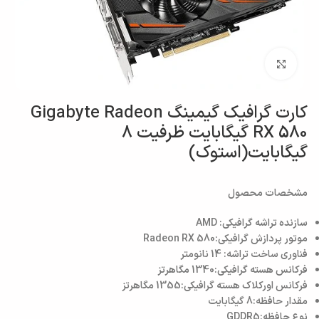
بزرگنمایی تصویر
کارت گرافیک گیمینگ Gigabyte Radeon
RX 580 گیگابایت ظرفیت 8
گیگابایت(استوک)
مشخصات محصول
سازنده تراشه گرافیکی:
AMD
موتور پردازش گرافیکی:
Radeon RX 580
فناوری ساخت تراشه:
14 نانومتر
فرکانس هسته گرافیکی:
1340 مگاهرتز
فرکانس اورکلاک هسته گرافیکی:
1355 مگاهرتز
مقدار حافظه:
8 گیگابایت
نوع حافظه:
GDDR5