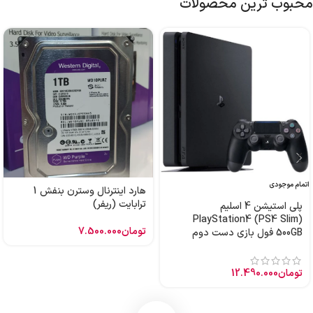
محبوب ترین محصولات
اتمام موجودی
هارد اینترنال وسترن بنفش 1
ترابایت (ریفر)
پلی استیشن 4 اسلیم
PlayStation4 (PS4 Slim)
تومان
7.500.000
500GB فول بازی دست دوم
تومان
12.490.000