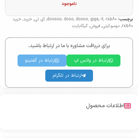
ناموجود
برچسب:
rx580
,
it
,
giga
,
dosoo
,
doso
,
doosoo
,
آی تی
,
خرید
,
خرید
rx580
,
دوسو.آیتی
,
فروش
,
گیگابایت
برای دریافت مشاوره با ما در ارتباط باشید.
ارتباط در واتس اپ
ارتباط در گفتینو
ارتباط در تلگرام
اطلاعات محصول