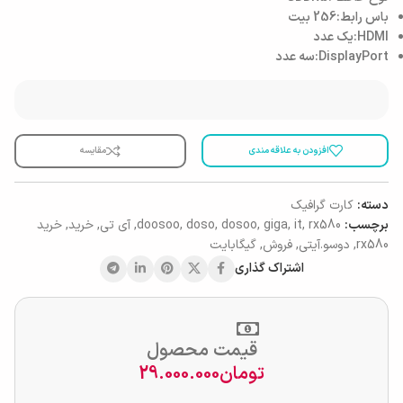
باس رابط:
256 بیت
HDMI:
یک عدد
DisplayPort:
سه عدد
افزودن به علاقه مندی
مقایسه
دسته:
کارت گرافیک
برچسب:
rx580
,
it
,
giga
,
dosoo
,
doso
,
doosoo
,
آی تی
,
خرید
,
خرید
rx580
,
دوسو.آیتی
,
فروش
,
گیگابایت
اشتراک گذاری
قیمت محصول
تومان
29.000.000