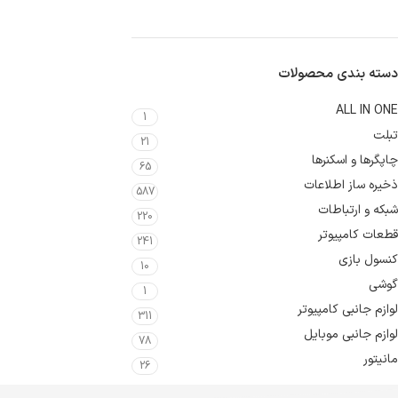
دسته بندی محصولات
ALL IN ONE
1
تبلت
21
چاپگرها و اسکنرها
65
ذخیره ساز اطلاعات
587
شبکه و ارتباطات
220
قطعات کامپیوتر
241
کنسول بازی
10
گوشی
1
لوازم جانبی کامپیوتر
311
لوازم جانبی موبایل
78
مانیتور
26