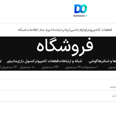
قطعات کامپیوتر
لوازم جانبی
لپتاپ
تبلت
ذخیره ساز اطلاعات
شبکه
فروشگاه
ا و اسکنرها
گوشی
شبکه و ارتباطات
قطعات کامپیوتر
کنسول بازی
مانیتور
ل
1 محصولات
220 محصول
241 محصول
10 محصول
26 محصول
311
شد.