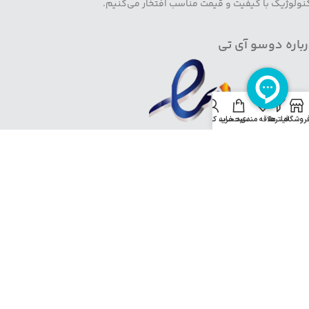
نولوژیک با کیفیت و قیمت مناسب افتخار می‌کنیم.
باره دوسو آی تی
روشگاه
فیلترها
علاقه مندی
سبد خرید
حساب کاربری من
خانه
فروشگاه
تماس با ما
درباره ما
حساب کاربری
هفت روز هفته، 24 ساعت شبانه روز پاسخگو شما هستیم شماره
تماس: 91008005-021 آدرس ایمیل:info@doosoo.ir
کلیه حقوق متعلق به وبسایت
دوسو
آی تی می باشد.