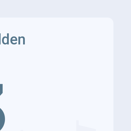
dden
3