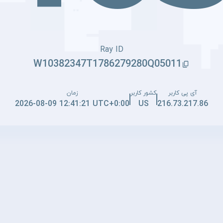
Ray ID
W10382347T1786279280Q05011
آی پی کاربر
کشور کاربر
زمان
2026-08-09 12:41:21 UTC+0:00
US
216.73.217.86