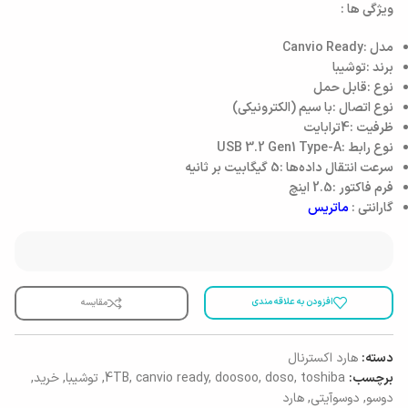
ویژگی ها :
مدل :Canvio Ready
برند :توشیبا
نوع :قابل حمل
نوع اتصال :با سیم (الکترونیکی)
ظرفیت :4ترابایت
نوع رابط :USB 3.2 Gen1 Type-A
سرعت انتقال داده‌ها :5 گیگابیت بر ثانیه
فرم فاکتور :2.5 اینچ
گارانتی :
ماتریس
افزودن به علاقه مندی
مقایسه
دسته:
هارد اکسترنال
برچسب:
toshiba
,
doso
,
doosoo
,
canvio ready
,
4TB
,
توشیبا
,
خرید
,
دوسو
,
دوسوآیتی
,
هارد