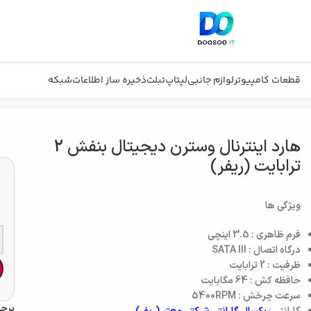
قطعات کامپیوتر
لوازم جانبی
لپتاپ
تبلت
ذخیره ساز اطلاعات
شبکه
ریفر)
هارد اینترنال وسترن دیجیتال بنفش 2
ترابایت (ریفر)
ویژگی ها
فرم ظاهری : 3.5 اینچی
درگاه اتصال : SATA III
ظرفیت : 2 ترابایت
حافظه کش :‌ 64 مگابایت
سرعت چرخش : 5400RPM
برچ