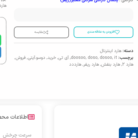
گارانتی :
یکسال گارانتی شرکتی معتبر(ریفر)
هارد 
افزودن به علاقه مندی
مقایسه
دسته:
هارد اینترنال
برچسب:
it
,
dosoo
,
doso
,
doosoo
,
آی تی
,
خرید
,
دوسو.آیتی
,
فروش
,
هارد 2
,
هارد بنفش
,
هارد ریفر
,
هارددد
اطلاعات مح
سرعت چرخش