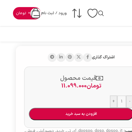
ورود / ثبت نام
0
تومان
اشتراک گذاری
قیمت محصول
تومان
11.099.000
+
-
افزودن به سبد خرید
سب:
it
,
dosoo
,
doso
,
doosoo
,
آی تی
,
خرید
,
دوسو.آیتی
,
فروش
,