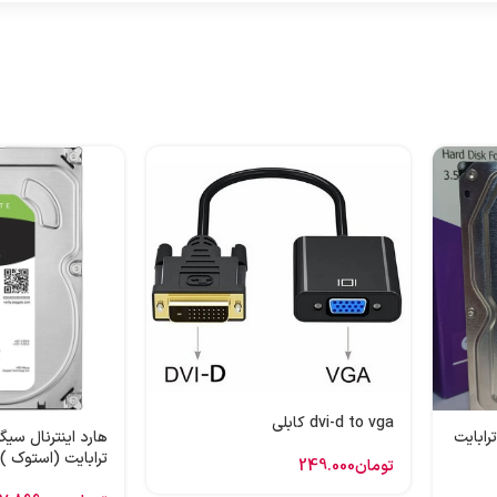
dvi-d to vga کابلی
 اینترنال وسترن بنفش 1 ترابایت
ترابایت (استوک )
تومان
249.000