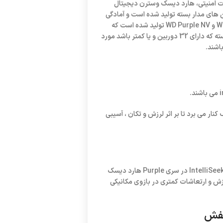
ت امنیتی، هارد دیسک وسترن دیجیتال
ی مدار بسته تولید شده است و آمادگی
کار در طول شبانه روز را دارا می باشد. این هارد دیسک در دو مدل WD Purple و WD Purple NV تولید شده است که
هارد دیسک مدل معمولی برای استفاده در سیستم های دوربین های مدار بسته که دارای 32 دوربین و یا کمتر باشد مورد
کنار می برد تا بر اثر لرزش و تکان ، آسیبی
شرکت سیگیت برای کمتر شدن آسیب هارد دیسک و ارتعاشات ، از تکنولوژی IntelliSeek در سری Purple هارد دیسک
ش و ارتعاشات کمتری در بازوی مکانیکی
نفش