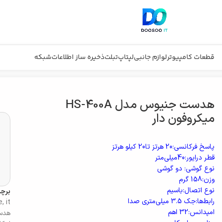
قطعات کامپیوتر
لوازم جانبی
لپتاپ
تبلت
ذخیره ساز اطلاعات
شبکه
هدست جنیوس مدل HS-400A
میکروفون دار
پاسخ فرکانسی:20 هرتز تا20 کیلو هرتز
قطر درایور:40میلی‌متر
نوع گوشی: دو گوشی
وزن:158 گرم
نوع اتصال:باسیم
برچ
رابط‌ها:جک 3.5 میلی‌متری صدا
e
,
it
امپدانس:32 اهم
هدس