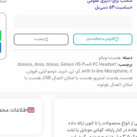
مناسب برای:کاربری عمومی
امکا
حساسیت:54 دسی‌بل
افزودن به علاقه مندی
مقایسه
دسته:
هدست-وبکم
برچسب:
Genius HS-400A PC Headset
,
dosoo
,
doso
,
doosoo
it
,
with In-line Microphone
,
آی تی
,
خرید
,
دوسو.آیتی
,
فروش
,
هدست
,
هدست استریو
,
هدست با امکان اتصال USB
,
هدست با
امکان اتصال بلوتوث
اطلاعات مح
 انواع محصولات را تا کنون ارائه داده
دست مدل HS-400A است که برای استفاده در کنار رایانه، گوشی موبایل یا تبلت
کاربرد دارد. اتصال این هدست از طریق یک سیم به طول 1.8 متر و با اتصال جک 3.5 میلی‌متری صورت می‌گیرد. این