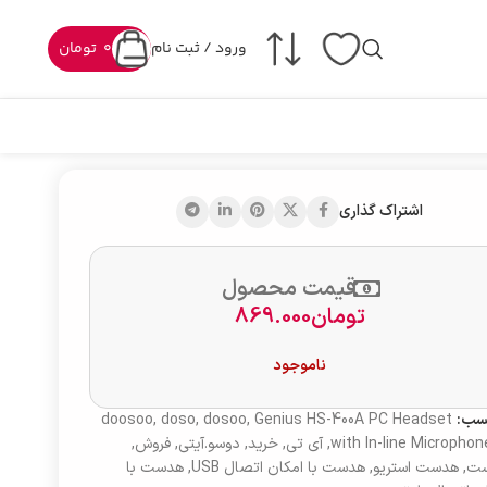
ورود / ثبت نام
0
تومان
اشتراک گذاری
قیمت محصول
تومان
869.000
ناموجود
سب:
Genius HS-400A PC Headset
,
dosoo
,
doso
,
doosoo
with In-line Microphon
,
آی تی
,
خرید
,
دوسو.آیتی
,
فروش
,
ت
,
هدست استریو
,
هدست با امکان اتصال USB
,
هدست با