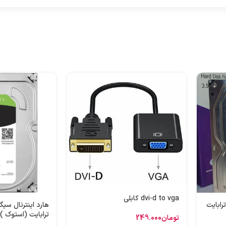
dvi-d to vga کابلی
 اینترنال وسترن بنفش 1 ترابایت
ترابایت (استوک )
تومان
249.000