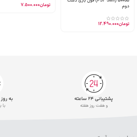
(PS4 Slim) 500GB فول بازی دست
تومان
7.500.000
دوم
تومان
12.490.000
پشتیبانی ۲۴ ساعته
به روز
و هفت روز هفته
با 