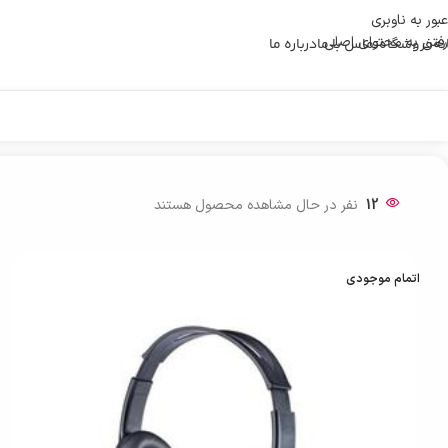
عبور به ناوبری
رفتن به محتوای اصلی
نه
فروشگاه
تماس با ما
درباره ما
خانه
/
لوازم جانبی کامپیوتر
/
هدست-وبکم
/
هدست جنیوس مدل HS-400A میکروفون دار
12
نفر در حال مشاهده محصول هستند
اتمام موجودی