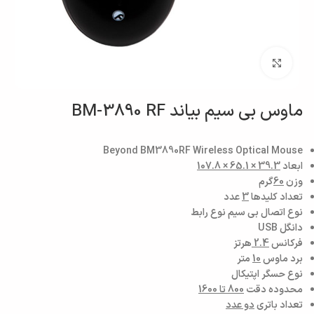
بزرگنمایی تصویر
ماوس بی سیم بیاند BM-3890 RF
Beyond BM3890RF Wireless Optical Mouse
ابعاد
39.3 × 65.1 × 107.8
وزن
60
گرم
تعداد کليدها
3
عدد
نوع اتصال بی سیم نوع رابط
دانگل USB
فرکانس
2.4
هرتز
برد ماوس
10
متر
نوع حسگر اپتیکال
محدوده دقت
800 تا 1600
تعداد باتری
دو عدد