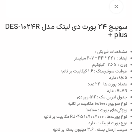
بزرگنمایی تصویر
سوییچ 24 پورت دی لینک مدل DES-1024R
plus +
مشخصات فیزیکی :
ابعاد :
441 * 44 * 207
میلیمتر
وزن :
2.65
کیلوگرم
ظرفیت سوئیچینگ :
1.6
گیگابیت بر ثانیه
QoS
: دارد
تعداد پورت‌ها :
24
عدد
VLAN
: دارد
جدول آدرس مک :
512
ورودی
نوع سوییچ :
10/100
مگابیت بر ثانیه
ویژگی‌های پورت :
10/100
نوع پورت‌ها :
RJ-45 10/100/1000
مگابیت بر ثانیه
نوع پورت آپلینک : ندارد
سرعت ارسال بسته :
3.6
میلیون بسته بر ثانیه