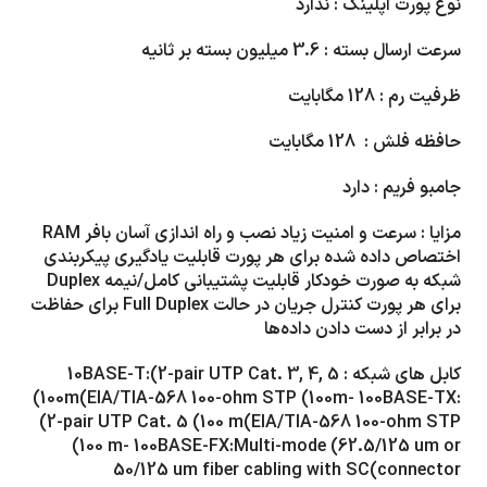
نوع پورت آپلینک : ندارد
سرعت ارسال بسته :
3.6
میلیون بسته بر ثانیه
ظرفیت رم :
128
مگابایت
حافظه فلش :
128
مگابایت
جامبو فریم : دارد
مزایا :
سرعت و امنیت زیاد نصب و راه اندازی آسان بافر
RAM
اختصاص داده شده برای هر پورت قابلیت یادگیری پیکربندی
شبکه به صورت خودکار قابلیت پشتیبانی کامل/نیمه
Duplex
برای هر پورت کنترل جریان در حالت
Full Duplex
برای حفاظت
در برابر از دست دادن داده‌ها
کابل های شبکه :
10BASE-T:(2-pair UTP Cat. 3, 4, 5
(100m(EIA/TIA-568 100-ohm STP (100m- 100BASE-TX:
(2-pair UTP Cat. 5 (100 m(EIA/TIA-568 100-ohm STP
(100 m- 100BASE-FX:Multi-mode (62.5/125 um or
50/125 um fiber cabling with SC(connector