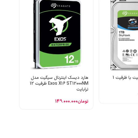
هارد 
ظرفیت 1 ترابایت
تومان
هارد اینترنال سیگیت با ظرفیت 1
هارد دیسک اینترنال سیگیت مدل
Exos X16 ST12000NM ظرفیت 12
ترابایت
تومان
149.000.000