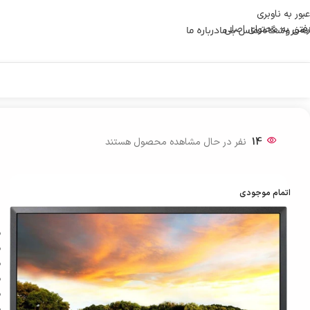
عبور به ناوبری
رفتن به محتوای اصلی
نه
فروشگاه
تماس با ما
درباره ما
خانه
/
مانیتور
/
مانیتور ال جی 22MR410-B سایز 22 اینچ
14
نفر در حال مشاهده محصول هستند
اتمام موجودی