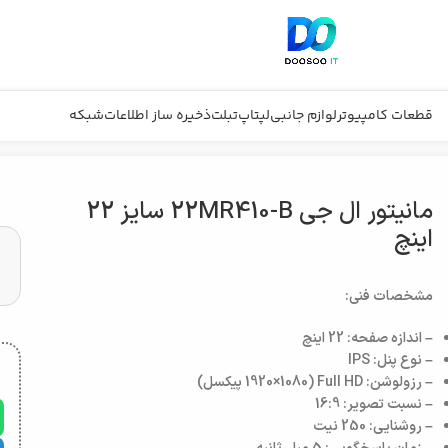
قطعات کامپیوتر
لوازم جانبی
لپتاپ
تبلت
ذخیره ساز اطلاعات
شبکه
مانیتور ال جی 22MR410-B سایز 22
اینچ
مشخصات فنی:
– اندازه صفحه: 22 اینچ
– نوع پنل: IPS
– رزولوشن: Full HD (1920×1080 پیکسل)
– نسبت تصویر: 16:9
– روشنایی: 250 نیت