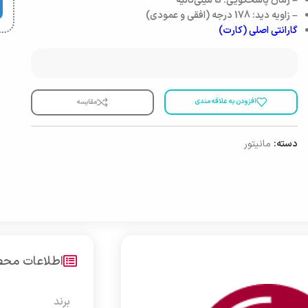
– زمان پاسخگویی: 5 میلی‌ثانیه
– زاویه دید: 178 درجه (افقی و عمودی)
گارانتی اصلی (کارت)
افزودن به علاقه مندی
مقایسه
دسته:
مانیتور
اطلاعات مح
برند