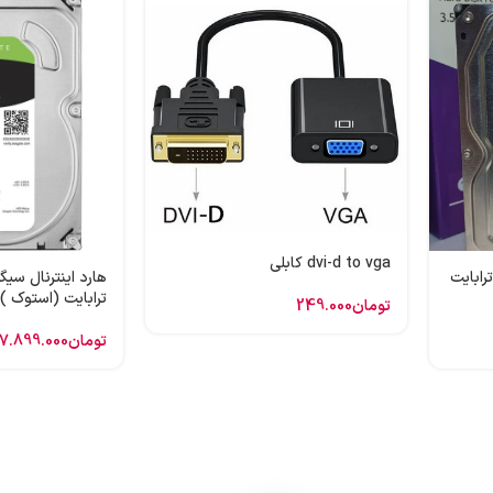
dvi-d to vga کابلی
 اینترنال وسترن بنفش 1 ترابایت
ترابایت (استوک )
تومان
249.000
تومان
7.899.000