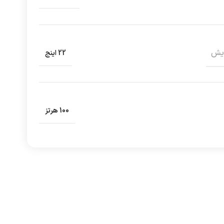
ایش
22 اینج
100 هرتز