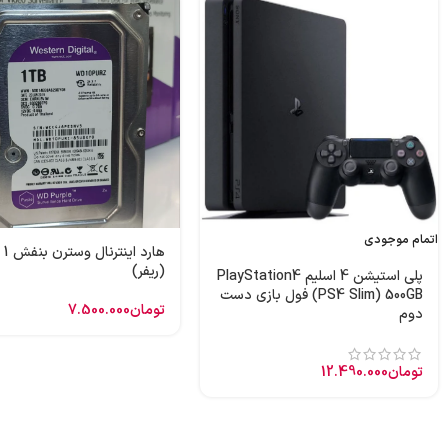
اتمام موجودی
هارد
(ریفر)
پلی استیشن 4 اسلیم PlayStation4
(PS4 Slim) 500GB فول بازی دست
تومان
7.500.000
دوم
تومان
12.490.000