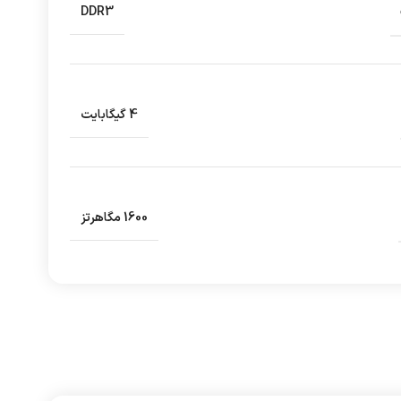
DDR3
4 گیگابایت
1600 مگاهرتز