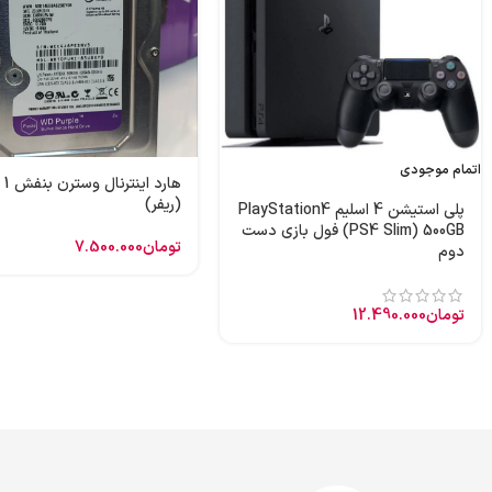
اتمام موجودی
هارد
(ریفر)
پلی استیشن 4 اسلیم PlayStation4
(PS4 Slim) 500GB فول بازی دست
تومان
7.500.000
دوم
تومان
12.490.000