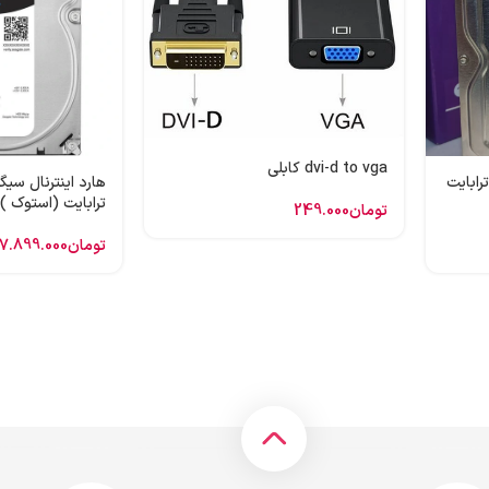
dvi-d to vga کابلی
 اینترنال وسترن بنفش 1 ترابایت
ترابایت (استوک )
تومان
249.000
تومان
7.899.000