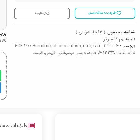
افزودن به علاقه مندی
مقایسه
شناسه محصول:
( 12 ماه شرکتی )
برچ
دسته:
رم کامپیوتر
ssd
برچسب:
4 1333
,
ram
,
ram
,
doso
,
doosoo
,
4GB 1600 Brandmix
ssd
,
sata
,
4 1333
,
خرید
,
دوسو
,
دوسوآیتی
,
فروش
,
قیمت
اطلاعات مح