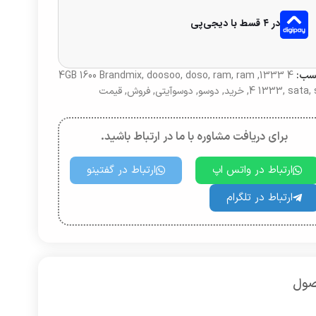
در ۴ قسط با دیجی‌پی
سب:
4 1333
,
ram
,
ram
,
doso
,
doosoo
,
4GB 1600 Brandmix
,
sata
,
4 1333
,
خرید
,
دوسو
,
دوسوآیتی
,
فروش
,
قیمت
برای دریافت مشاوره با ما در ارتباط باشید.
ارتباط در واتس اپ
ارتباط در گفتینو
ارتباط در تلگرام
صول