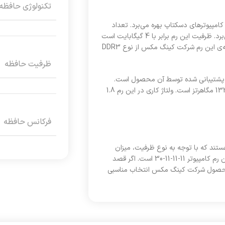
تکنولوژی حافظه
R از نوع ماژول DIMM برای استفاده در کامپیوترهای دسکتاپ بهره می‌برد. تعداد
پین‌های این محصول برابر با 240 است و از نوع پیکربندی تک کاناله بهره می‌برد. ظرفیت این رم برابر با 4 گیگابایت است
که مقدار مناسبی برای انجام پردازش‌های معمولی به شمار می‌رود. نوع حافظه‌ی این رم شرکت کینگ مکس از نوع DDR3
ظرفیت حافظه
انس پشتیبانی شده توسط آن محصول است.
فرکانس پشتیبانی شده توسط این رم کامپیوتر شرکت کینگ مکس برابر با 1333 مگاهرتز است. ولتاژ کاری در این رم 1.8
فرکانس حافظه
 هستند که با توجه به نوع ظرفیت، میزان
فرکانس و نوع ماژول به انواع مختلفی تقسیم می‌شوند. میزان تایمینگ در این رم کامپیوتر 11-11-11-30 است. اگر قصد
یک رم کامپیوتر را دارید، رم کامپیوتر RAM 4GB 1333 KINGMAX محصول شرکت کینگ مکس انتخاب مناسبی