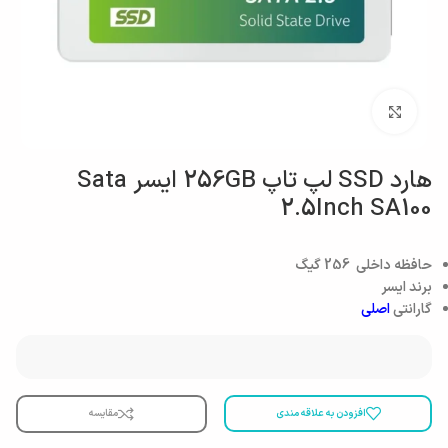
بزرگنمایی تصویر
هارد SSD لپ تاپ 256GB ایسر Sata
2.5Inch SA100
حافظه داخلی 256 گیگ
برند ایسر
گارانتی
اصلی
افزودن به علاقه مندی
مقایسه