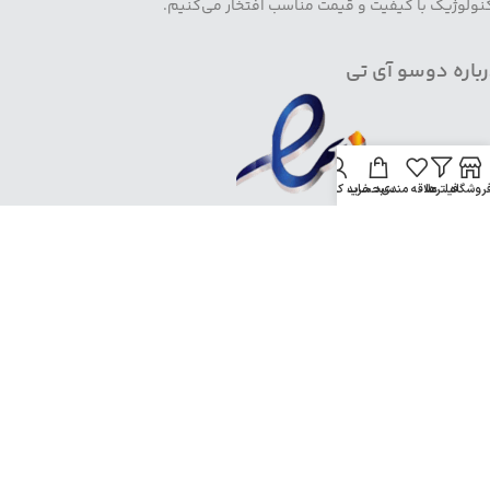
نولوژیک با کیفیت و قیمت مناسب افتخار می‌کنیم.
باره دوسو آی تی
روشگاه
فیلترها
علاقه مندی
سبد خرید
حساب کاربری من
خانه
فروشگاه
تماس با ما
درباره ما
حساب کاربری
هفت روز هفته، 24 ساعت شبانه روز پاسخگو شما هستیم شماره
تماس: 91008005-021 آدرس ایمیل:info@doosoo.ir
کلیه حقوق متعلق به وبسایت
دوسو
آی تی می باشد.