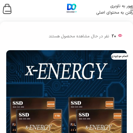
عبور به ناوبری
رفتن به محتوای اصلی
خانه
/
ذخیره ساز اطلاعات
/
حافظه اس اس دی
/
SSD اینترنال
20
نفر در حال مشاهده محصول هستند
اتمام موجودی