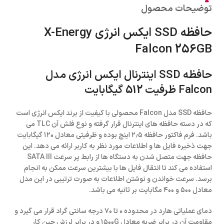
توضیحات محصول
حافظه SSD ایکس انرژی X-Energy
Falcon 256GB
حافظه SSD اینترنال ایکس انرژی مدل
Falcon ظرفیت 512 گیگابایت
حافظه SSD مدل Falcon محصولی با کیفیت از برند ایکس انرژی است
که در دسته حافظه های اینترنال قرار گرفته و نوع فلش آن TLC می
باشد. فرم فاکتور حافظه ۲٫۵ اینچ بوده و ظرفیتی معادل ۱۲۰ گیگابایت
جهت ذخیره فایل ها و اطلاعات مورد نظر به کاربر ارائه می دهد. این
حافظه جهت متصل شدن به دستگاه ها از رابط پر سرعت SATA III
استفاده می کند تا انتقال فایل ها با بیشترین سرعت ممکن به انجام
برسد. سرعت خواندن و نوشتن اطلاعات به صورت ترتیبی در این مدل
معادل ۵۰۰ و ۴۰۰ مگابایت بر ثانیه می باشد.
دمای عملیاتی هارد در محدوده ۰ تا ۷۰ درجه سانتی گراد قرار می گیرد و
مقاومت آن در برابر ضربه معادل ۱۵۰۰G و در برابر لرزش حین کار