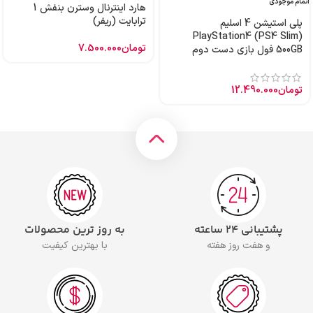
اتمام موجودی
هارد اینترنال وسترن بنفش 1
ترابایت (ریفر)
پلی استیشن 4 اسلیم
PlayStation4 (PS4 Slim)
تومان
7.500.000
500GB فول بازی دست دوم
تومان
12.490.000
پشتیبانی ۲۴ ساعته
به روز ترین محصولات
و هفت روز هفته
با بهترین کیفیت