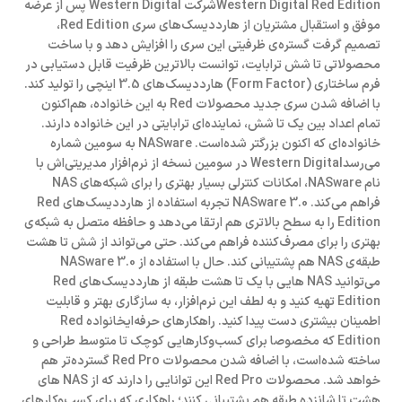
Western Digital Red Editionشرکت Western Digital پس از عرضه
موفق و استقبال مشتریان از هارددیسک‌های سری Red Edition،
تصمیم گرفت گستره‌ی ظرفیتی این سری را افزایش دهد و با ساخت
محصولاتی تا شش ترابایت، توانست بالاترین ظرفیت قابل دستیابی در
فرم ساختاری (Form Factor) هارددیسک‌های 3.5 اینچی را تولید کند.
با اضافه شدن سری جدید محصولات Red به این خانواده، هم‌اکنون
تمام اعداد بین یک تا شش، نماینده‌ای ترابایتی در این خانواده دارند.
خانواده‌ای که اکنون بزرگتر شده‌است. NASware به سومین شماره
می‌رسدWestern Digital در سومین نسخه از نرم‌افزار مدیریتی‌اش با
نام NASware، امکانات کنترلی بسیار بهتری را برای شبکه‌های NAS
فراهم می‌کند. NASware 3.0 تجربه استفاده از هارددیسک‌های Red
Edition را به سطح بالاتری هم ارتقا می‌دهد و حافظه متصل به شبکه‌ی
بهتری را برای مصرف‌کننده فراهم می‌کند. حتی می‌تواند از شش تا هشت
طبقه‌ی NAS هم پشتیبانی کند. حال با استفاده از NASware 3.0
می‌توانید NAS هایی با یک تا هشت طبقه از هارددیسک‌های Red
Edition تهیه کنید و به لطف این نرم‌افزار، به سازگاری بهتر و قابلیت
اطمینان بیشتری دست پیدا کنید. راهکارهای حرفه‌ایخانواده Red
Edition که مخصوصا برای کسب‌وکارهایی کوچک تا متوسط طراحی و
ساخته شده‌است، با اضافه شدن محصولات Red Pro گسترده‌تر هم
خواهد شد. محصولات Red Pro این توانایی را دارند که از NAS های
هشت تا شانزده طبقه هم پشتیبانی کنند؛ راهکاری که برای کسب‌وکارهای