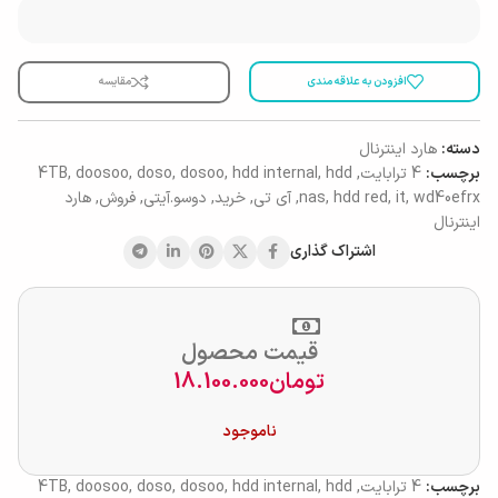
افزودن به علاقه مندی
مقایسه
دسته:
هارد اینترنال
برچسب:
4 ترابایت
,
hdd
,
hdd internal
,
dosoo
,
doso
,
doosoo
,
4TB
wd40efrx
,
it
,
hdd red
,
nas
,
آی تی
,
خرید
,
دوسو.آیتی
,
فروش
,
هارد
اینترنال
اشتراک گذاری
قیمت محصول
تومان
18.100.000
ناموجود
برچسب:
4 ترابایت
,
hdd
,
hdd internal
,
dosoo
,
doso
,
doosoo
,
4TB