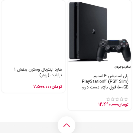
اتمام موجودی
هارد اینترنال وسترن بنفش 1
ترابایت (ریفر)
پلی استیشن 4 اسلیم
PlayStation4 (PS4 Slim)
تومان
7.500.000
500GB فول بازی دست دوم
تومان
12.490.000