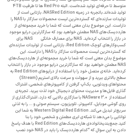
متوسط تا حرفه‌ای تولید شده‌است. البته Red Pro ها تا طرفیت 4TB
تولید شده‌اند.باتجربه در زمینه NASRed Edition، بازتابی است از
تولیدات سازنده‌ای که گسترده‌ترین لیست محصولات سازگار با NAS را
داراست. این موضوع بدان معنی است که شما با خرید مجموعه‌ای از
هارددیسک‌های NAS مطمئن خواهید بود که سازگارترین درایو موجود
در بازار را انتخاب کرده‌اید. NAS برای مصارف خانگی NAS برای
کسب‌وکارهای کوچک Red Edition، بازتابی است از تولیدات سازنده‌ای
که گسترده‌ترین لیست محصولات سازگار با NAS را داراست. این
موضوع بدان معنی است که شما با خرید مجموعه‌ای از هارددیسک‌های
NAS مطمئن خواهید بود که سازگارترین درایو موجود در بازار را انتخاب
کرده‌اید. خانه‌ی متصل خود را با استفاده از درایوهای Red Edition به
سطح بالاتری ببرید و از سهولت و سرعت بالای استریم (Stream)
محتواهای ویدئویی، بک‌آپ گرفتن از کامپیوترهای شخصی، اشتراک
گذاری فایل‌ها و مدیریت محتوای دیجیتال خود لذت ببرید. تجربه‌ی
استفاده از ‌ NASware 3.0 با سازگاری بالایی که دارد، اشتراک‌گذاری از
روی گوشی موبایل، کامپیوتر، تلویزیون، سیستم صوتی و … را به لذتی
سریع‌تر تبدیل می‌کند. Western Digital Red Edition به شما این
توانایی را می‌دهد تا شبکه‌ی ابری مطمئن و شخصی خود را بنا
کنید.جمع‌بندیخانواده‌ی هارددیسک‌های Red Edition با هدف پاسخ
دادن به این سوال که “کدام هارددیسک را باید در NAS خود نصب