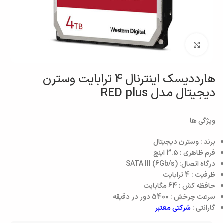
بزرگنمایی تصویر
هارددیسک اینترنال 4 ترابایت وسترن
دیجیتال مدل RED plus
ویژگی ها
برند : وسترن دیجیتال
فرم ظاهری : 3.5 اینچ
درگاه اتصال: SATA III (6Gb/s)
ظرفیت : 4 ترابایت
حافظه کش :‌ 64 مگابایت
سرعت چرخش : 5400 دور در دقیقه
گارانتی :
شرکتی معتبر