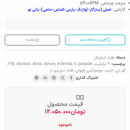
سرعت چرخش : 5400RPM
گارانتی :
اصلی (سازگار-آواژنگ-پارس-الماس-حامی)-بانی نو
افزودن به علاقه مندی
مقایسه
دسته:
هارد اینترنال
برچسب:
2 ترابایت
,
purpule
,
it
,
internal
,
dosoo
,
doso
,
doosoo
,
2tb
,
آی تی
,
خرید
,
دوسو.آیتی
,
فروش
,
هارد دی وی ار
اشتراک گذاری
قیمت محصول
تومان
12.050.000
ناموجود