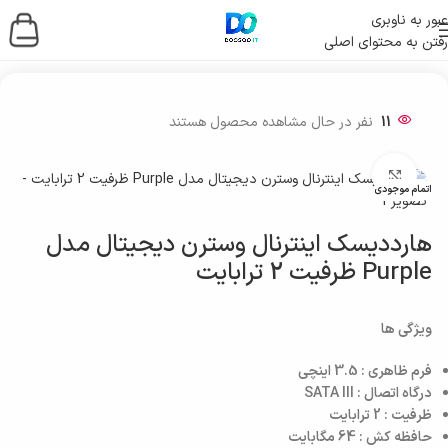
عبور به ناوبری
رفتن به محتوای اصلی
خانه
/
ذخیره ساز اطلاعات
/
هارد
/
هارد اینترنال
11
نفر در حال مشاهده محصول هستند
بزرگنمایی تصویر
اتمام موجودی
هارددیسک اینترنال وسترن دیجیتال مدل
Purple ظرفیت 2 ترابایت
ویژگی ها
فرم ظاهری : 3.5 اینچی
درگاه اتصال : SATA III
ظرفیت : 2 ترابایت
حافظه کش :‌ 64 مگابایت