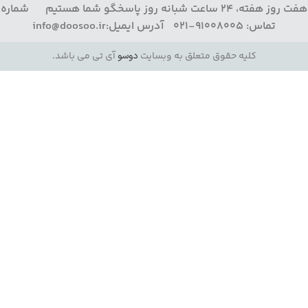
هفت روز هفته، 24 ساعت شبانه روز پاسخگو شما هستیم شماره
تماس: 91008005-021 آدرس ایمیل:info@doosoo.ir
کلیه حقوق متعلق به وبسایت
دوسو
آی تی می باشد.