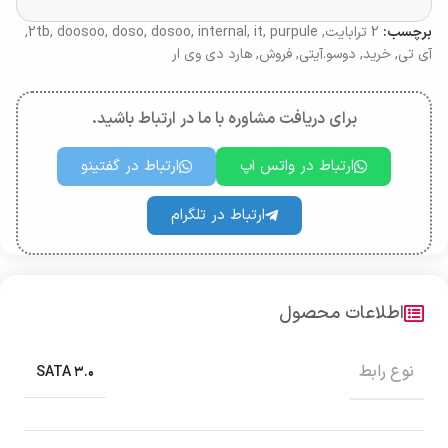
برچسب:
2 ترابایت
,
purpule
,
it
,
internal
,
dosoo
,
doso
,
doosoo
,
2tb
,
آی تی
,
خرید
,
دوسو.آیتی
,
فروش
,
هارد دی وی ار
برای دریافت مشاوره با ما در ارتباط باشید.
ارتباط در واتس اپ
ارتباط در گفتینو
ارتباط در تلگرام
اطلاعات محصول
نوع رابط
SATA ۳.۰