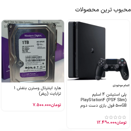
محبوب ترین محصولات
اتمام موجودی
هارد اینترنال وسترن بنفش 1
ترابایت (ریفر)
پلی استیشن 4 اسلیم
PlayStation4 (PS4 Slim)
تومان
7.500.000
500GB فول بازی دست دوم
تومان
12.490.000