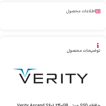
اطلاعات محصول
توضیحات محصول
حافظه SSD وریتی Verity Ascend S601 240GB