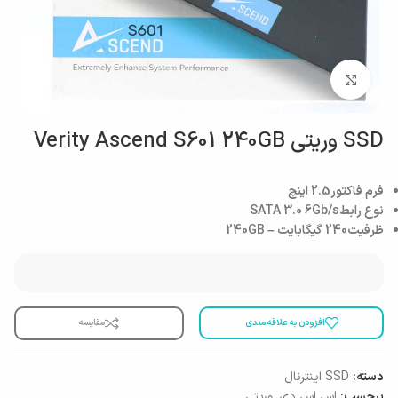
بزرگنمایی تصویر
SSD وریتی Verity Ascend S601 240GB
فرم فاکتور
2.5 اینچ
نوع رابط
SATA 3.0 6Gb/s
ظرفیت
240 گیگابایت – 240GB
افزودن به علاقه مندی
مقایسه
دسته:
SSD اینترنال
برچسب:
اس اس دی
,
وریتی