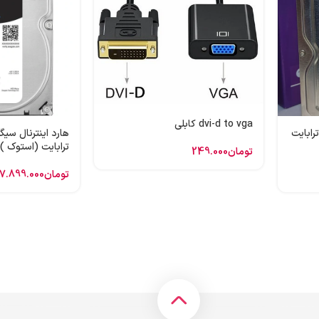
dvi-d to vga کابلی
 اینترنال وسترن بنفش 1 ترابایت
ترابایت (استوک )
تومان
249.000
تومان
7.899.000