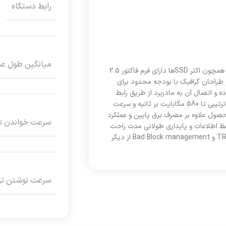
رابط دستگاه
میانگین طول عمر (F
حافظه SSD اینترنال 256 گیگابایت تویین موس مدل TwinMOS H2 Ultra همچون اکثر SSDها دارای فرم فاکتور 2.5
ندسین و طراحان گرافیک با بودجه محدود برای
شیدن به سیستم است. حافظه NAND این SSD از نوع 3D TLC بوده و اتصال آن به مادربرد از طریق رابط
SATA III 6Gbps انجام می‌پذیرد. با نصب این حافظه SSD، سرعت خواندن ترتیبی تا 580 مگابایت بر ثانیه و سرعت
د نمود. این محصول علاوه بر مصرف برق پایین و عملکرد
سرعت خواندن تر
فظ اطلاعات و پایداری طولانی مدت راحت
نماید. پشتیبانی از قابلیت‌های S.M.A.R.T برای پیش‌بینی خرابی‌ها، TRIM، NCQ و Bad Block management از دیگر
سرعت نوشتن ترت