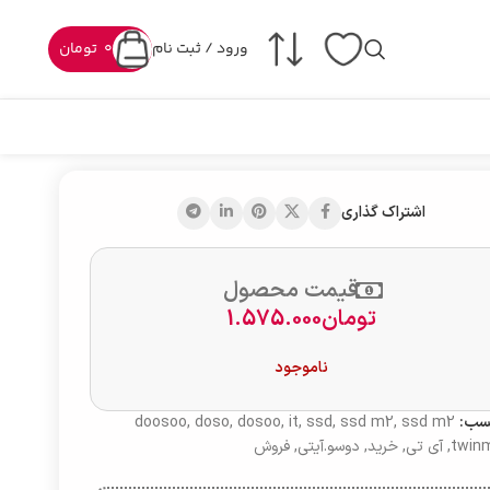
ورود / ثبت نام
0
تومان
اشتراک گذاری
قیمت محصول
تومان
1.575.000
ناموجود
سب:
ssd m2
,
ssd m2
,
ssd
,
it
,
dosoo
,
doso
,
doosoo
twin
,
آی تی
,
خرید
,
دوسو.آیتی
,
فروش