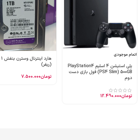
اتمام موجودی
هارد
(ریفر)
پلی استیشن 4 اسلیم PlayStation4
(PS4 Slim) 500GB فول بازی دست
تومان
7.500.000
دوم
تومان
12.490.000