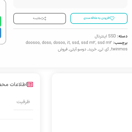
افزودن به علاقه مندی
مقایسه
دسته:
SSD اینترنال
برچسب:
ssd m2
,
ssd m2
,
ssd
,
it
,
dosoo
,
doso
,
doosoo
twinmos
,
آی تی
,
خرید
,
دوسو.آیتی
,
فروش
اطلاعات مح
ظرفیت