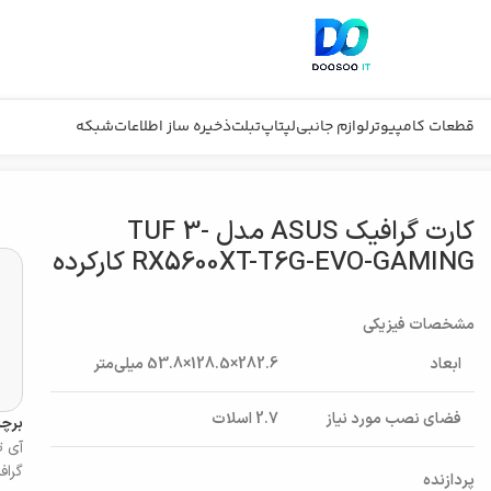
قطعات کامپیوتر
لوازم جانبی
لپتاپ
تبلت
ذخیره ساز اطلاعات
شبکه
کارت گرافیک ASUS مدل TUF 3-
RX5600XT-T6G-EVO-GAMING کارکرده
مشخصات فیزیکی
ابعاد
282.6×128.5×53.8 میلی‌متر
فضای نصب مورد نیاز
2.7 اسلات
برچ
آی ت
گراف
پردازنده