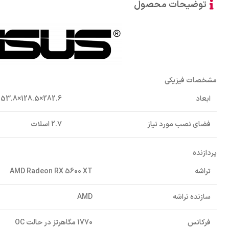
توضیحات محصول
مشخصات فیزیکی
ابعاد
282.6×128.5×53.8 میلی‌متر
فضای نصب مورد نیاز
2.7 اسلات
پردازنده
تراشه
AMD Radeon RX 5600 XT
سازنده تراشه
AMD
فرکانس
1770 مگاهرتز در حالت OC