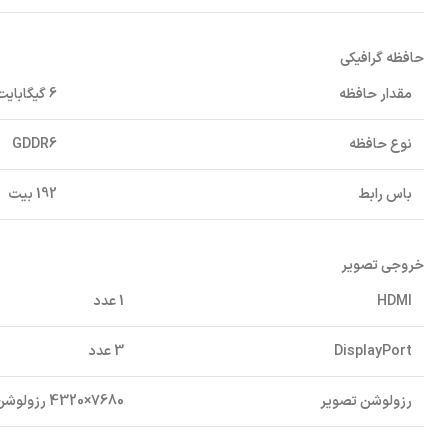
حافظه گرافیکی
مقدار حافظه
6 گیگابایت
نوع حافظه
GDDR6
باس رابط
192 بیت
خروجی تصویر
HDMI
1 عدد
DisplayPort
3 عدد
رزولوشن تصویر
7680×4320 رزولوشن