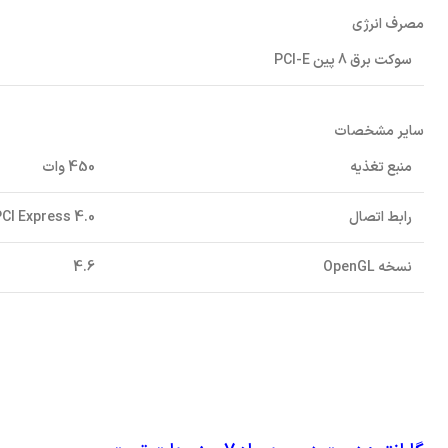
مصرف انرژی
سوکت برق 8 پین PCI-E
سایر مشخصات
منبع تغذیه
450 وات
رابط اتصال
CI Express 4.0
نسخه OpenGL
4.6