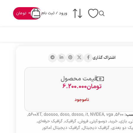
ورود / ثبت نام
0
تومان
اشتراک گذاری
قیمت محصول
تومان
6.200.000
ناموجود
سب:
5600
,
vga
,
NVIDEA
,
it
,
dosoo
,
doso
,
doosoo
,
5600XT
,
ی
,
بازی
,
خرید
,
دوسو.آیتی
,
فروش
,
گرافیک
,
گرافیک حرفه‌ای
,
یک دو بعدی
,
گرافیک دیجیتال
,
گرافیک دیجیتال آماتور