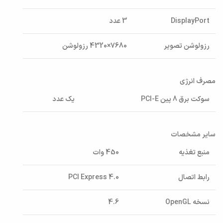
DisplayPort
3 عدد
رزولوشن تصویر
7680×4320 رزولوشن
مصرف انرژی
سوکت برق 8 پین PCI-E
یک عدد
سایر مشخصات
منبع تغذیه
450 وات
رابط اتصال
PCI Express 4.0
نسخه OpenGL
4.6