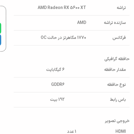
تراشه
AMD Radeon RX 5600 XT
سازنده تراشه
AMD
فرکانس
1770 مگاهرتز در حالت OC
حافظه گرافیکی
مقدار حافظه
6 گیگابایت
نوع حافظه
GDDR6
باس رابط
192 بیت
خروجی تصویر
HDMI
1 عدد