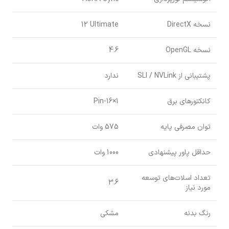
نسخه DirectX
1‎2 Ultimate
نسخه OpenGL
4.6
پشتیبانی از SLI / NVLink
ندارد
کانکتورهای برق
1×16-Pin
توان مصرفی پایه
575 وات
حداقل پاور پیشنهادی
1000 وات
تعداد اسلات‌های توسعه
3.6
مورد نیاز
رنگ بدنه
مشکی