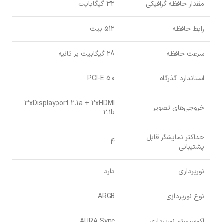
مقدار حافظه گرافیکی
32 گیگابایت
رابط حافظه
512 بیت
سرعت حافظه
28 گیگابیت بر ثانیه
استاندارد گذرگاه
PCI-E 5.0
3xDisplayport 2.1a + 2xHDMI
خروجی‌های تصویر
2.1b
حداکثر نمایشگر قابل
4
پشتیبانی
نورپردازی
دارد
نوع نورپردازی
ARGB
اکوسیستم نورپردازی
AURA Sync