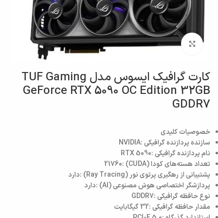
بزرگنمایی تصویر
کارت گرافیک ایسوس مدل TUF Gaming
GeForce RTX 5090 OC Edition 32GB
GDDR7
خصوصیات کلیدی
سازنده پردازنده گرافیکی :
NVIDIA
نام پردازنده گرافیکی :
RTX 5090
تعداد هسته‌های کودا (CUDA) :
21760
پشتیبانی از رهگیری پرتوی نور (Ray Tracing) :
دارد
پردازشگر اختصاصی هوش مصنوعی (AI) :
دارد
نوع حافظه گرافیکی :
GDDR7
مقدار حافظه گرافیکی :
32 گیگابایت
استاندارد گذرگاه :
PCI-E 5.0