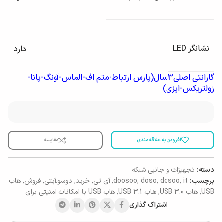
نشانگر LED
دارد
گارانتی اصلی3سال(پارس ارتباط-متم اف-الماس-آونگ-پانا-
زولتریکس-ایزی)
افزودن به علاقه مندی
مقایسه
دسته:
تجهیزات و جانبی شبکه
برچسب:
it
,
dosoo
,
doso
,
doosoo
,
آی تی
,
خرید
,
دوسو.آیتی
,
فروش
,
هاب
USB
,
هاب USB 3.0
,
هاب USB 3.1
,
هاب USB با امکانات امنیتی برای
اشتراک گذاری