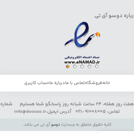
باره دوسو آی تی
خانه
فروشگاه
تماس با ما
درباره ما
حساب کاربری
هفت روز هفته، 24 ساعت شبانه روز پاسخگو شما هستیم شماره
تماس: 91008005-021 آدرس ایمیل:info@doosoo.ir
کلیه حقوق متعلق به وبسایت
دوسو
آی تی می باشد.