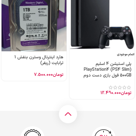
اتمام موجودی
هارد اینترنال وسترن بنفش 1
ترابایت (ریفر)
پلی استیشن 4 اسلیم
PlayStation4 (PS4 Slim)
تومان
7.500.000
500GB فول بازی دست دوم
تومان
12.490.000