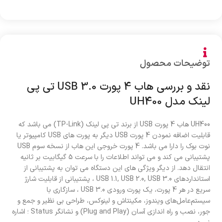
توضیحات محصول
نقد و بررسی هاب 4 پورت USB 3.0 تی پی
لینک مدل UH400
UH400 هاب 4 پورت USB از برند تی پی لینک (TP-Link) می باشد که
قابلیت اضافه نمودن 4 پورت USB دیگر به پورت های USB کامپیوتر یا
نوت بوک را دارا می باشد. 4 پورت خروجی این هاب از نسخه سوم USB
پشتیبانی می کند و می تواند اطلاعات را با سرعت 5 گیگابیت بر ثانیه
انتقال دهد. از دیگر ویژگی های این دستگاه می توان به پشتیبانی از
استانداردهای USB 1.1, USB 2.0, USB 3.0 ، پشتیبانی از قابلیت شارژ
سریع در هر 4 پورت، یک پورت ورودی USB 3.0 ، سازگاری با
سیستم‌عامل‌های ویندوز، مکینتاش و لینوکس، طراحی بی نظیر و جمع و
جور، نصب و راه اندازی آسان (Plug and Play) و نشانگر Status ؛ اشاره