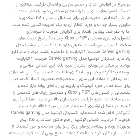
موضوع در افزایش اندازه و حجم عناوین و اشغال ظرفیت بیشتری از
دیسک کنسول‌های بازی و یا رایانه‌های شخصی خود را نشان داده و
افزایش گنجایش ذخیره‌سازی برای استقبال از سال 2020 میلادی و
عناوین بسیار جذاب و مورد انتظار آن به یک ضرورت تبدیل شده است.
اما به نظر شما بهترین راهکار برای افزایش ظرفیت ذخیره‌سازی
کنسول‌های بازی همچون PS4 و Xbox چیست؟ پاسخ دیسک‌های
سخت اکسترنال می‌باشد! با معرفی هارد هارد اکسترنال توشیبا مدل
Canvio gaming ظرفیت 2 ترابایت با ما همراه باشید دوام و ماندگاری
بالا هارد اکسترنال توشیبا مدل Canvio gaming ظرفیت 2 ترابایت
توشیبا بر مبنای درایوهای اینترنال سری بلک این کمپانی طراحی و
توسعه پیدا کرده و دوام و ماندگاری، قابلیت اطمینان و کارایی هم ترازی
را به ارمغان آورده‌اند. این سری از محصولات به‌صورت کاملاً اختصاصی
برای استفاده در حوزه گیمینگ و بازی‌های رایانه‌ای روانه بازار شده و
پشتیبانی از کنسول‌های PS4 و Xbox و همچنین رایانه‌های شخصی را
میسر ساخته‌اند. تنوع ظرفیت ذخیره‌سازی بالا در بهبود انعطاف‌پذیری
گیمرها در تشکیل آرشیوی گسترده از عناوین مورد علاقه خود بسیار
تأثیرگذار ظاهر شده است.هارد اکسترنال توشیبا مدل Canvio gaming
ظرفیت 2 ترابایت کمپانی توشیبا از فرم فاکتور استاندارد 2.5 اینچ
برخوردار بوده و بهینه‌سازی‌های ویژه‌ای را برای مباحث و امور گیمینگ از
جانب سازندگان خود دریافت کرده‌اند. سطح رویی آن به گونه‌ای ساخته