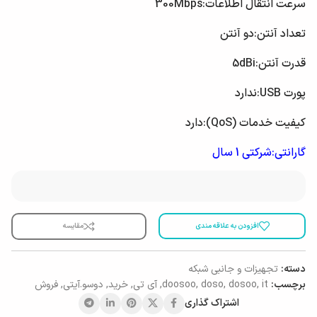
سرعت انتقال اطلاعات:
300Mbps
تعداد آنتن:
دو آنتن
قدرت آنتن:
5dBi
پورت USB:
ندارد
کیفیت خدمات (QoS):
دارد
گارانتی:شرکتی 1 سال
افزودن به علاقه مندی
مقایسه
دسته:
تجهیزات و جانبی شبکه
برچسب:
it
,
dosoo
,
doso
,
doosoo
,
آی تی
,
خرید
,
دوسو.آیتی
,
فروش
اشتراک گذاری