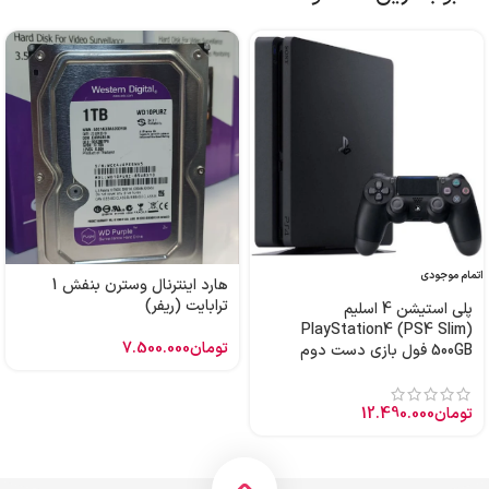
اتمام موجودی
هارد اینترنال وسترن بنفش 1
ترابایت (ریفر)
پلی استیشن 4 اسلیم
PlayStation4 (PS4 Slim)
تومان
7.500.000
500GB فول بازی دست دوم
تومان
12.490.000