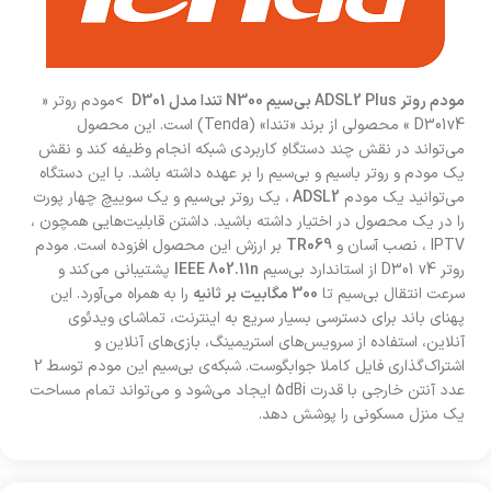
مودم روتر ADSL2 Plus بی‌سیم N300 تندا مدل D301
>مودم روتر «
D301v4 » محصولی از برند «تندا» (Tenda) است. این محصول
می‌تواند در نقش چند دستگاهِ کاربردی شبکه انجام‌ وظیفه کند و نقش
یک مودم و روتر باسیم و بی‌سیم را بر عهده داشته باشد. با این دستگاه
می‌توانید یک مودم
ADSL2
، یک روتر بی‌سیم و یک سوییچ چهار پورت
را در یک محصول در اختیار داشته باشید. داشتن قابلیت‌هایی همچون ،
IPTV ، نصب آسان و
TR069
بر ارزش این محصول افزوده‌ است. مودم
روتر D301 v4 از استاندارد بی‌سیم
IEEE 802.11n
پشتیبانی می‌کند و
سرعت انتقال بی‌سیم تا
300 مگابیت بر ثانیه
را به همراه می‌آورد. این
پهنای باند برای دسترسی بسیار سریع به اینترنت، تماشای ویدئوی
آنلاین، استفاده از سرویس‌های استریمینگ، بازی‌های آنلاین و
اشتراک‌گذاری فایل کاملا جوابگوست. شبکه‌ی بی‌سیم این مودم توسط 2
عدد آنتن خارجی با قدرت 5dBi ایجاد می‌شود و می‌تواند تمام مساحت
یک منزل مسکونی را پوشش دهد.