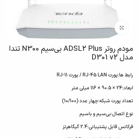
بزرگنمایی تصویر
مودم روتر ADSL2 Plus بی‌سیم N300 تندا
مدل D301 v2
رابط‌‌ ها:
پورت RJ-45 LAN / پورت RJ-11
ابعاد:
24 × 90.5 × 116 میلی متر
تعداد پورت شبکه:
چهار عدد (10/100)
نوع اتصال:
بی‌سیم و باسیم
فرکانس قابل پشتیبانی:
2.4 گیگاهرتز