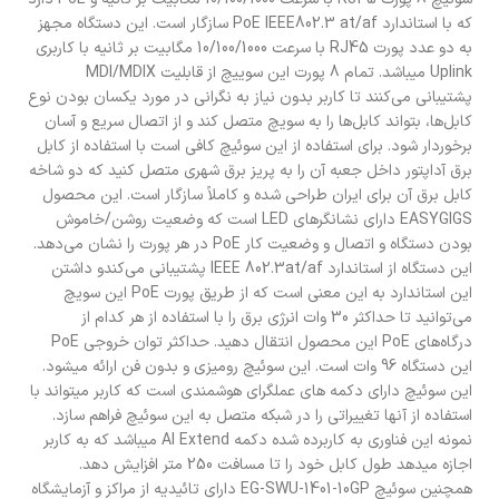
که با استاندارد PoE IEEE802.3 at/af سازگار است. این دستگاه مجهز
به دو عدد پورت RJ45 با سرعت 10/100/1000 مگابیت بر ثانیه با کاربری
Uplink میباشد. تمام 8 پورت این سوییچ از قابلیت MDI/MDIX
پشتیبانی می‌کنند تا کاربر بدون نیاز به نگرانی در مورد یکسان بودن نوع
کابل‌ها، بتواند کابل‌ها را به سویچ متصل کند و از اتصال سریع و آسان
برخوردار شود. برای استفاده از این سوئیچ کافی است با استفاده از کابل
برق آداپتور داخل جعبه آن را به پریز برق شهری متصل کنید که دو شاخه
کابل برق آن برای ایران طراحی شده و کاملاً سازگار است. این محصول
EASYGIGS دارای نشانگرهای LED است که وضعیت روشن/خاموش
بودن دستگاه و اتصال و وضعیت کار PoE در هر پورت را نشان می‌دهد.
این دستگاه از استاندارد IEEE 802.3at/af پشتیبانی می‌کندو داشتن
این استاندارد به این معنی است که از طریق پورت PoE این سویچ
می‌توانید تا حداکثر 30 وات انرژی برق را با استفاده از هر کدام از
درگاه‌های PoE این محصول انتقال دهید. حداکثر توان خروجی PoE
این دستگاه 96 وات است. این سوئیچ رومیزی و بدون فن ارائه میشود.
این سوئیچ دارای دکمه های عملگرای هوشمندی است که کاربر میتواند با
استفاده از آنها تغییراتی را در شبکه متصل به این سوئیچ فراهم سازد.
نمونه این فناوری به کاربرده شده دکمه AI Extend میباشد که به کاربر
اجازه میدهد طول کابل خود را تا مسافت 250 متر افزایش دهد.
همچنین سوئیچ EG-SWU-1401-10GP دارای تائیدیه از مراکز و آزمایشگاه