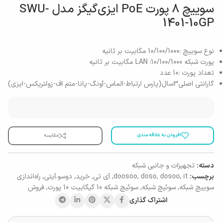
سوییچ 8 پورت PoE ایزی‌گیگز مدل SWU-
1401-10GP
نوع سوییچ :10/100/1000 مگابیت بر ثانیه
پورت شبکه LAN :10/100/1000 مگابیت بر ثانیه
تعداد پورت‌ :10 عدد
گارانتی اصلی3سال(پارس ارتباط-الماس-آونگ-پانا-متم اف-زولتریکس-ایزی)
افزودن به علاقه مندی
مقایسه
دسته:
تجهیزات و جانبی شبکه
برچسب:
it
,
dosoo
,
doso
,
doosoo
,
آی تی
,
خرید
,
دوسو.آیتی
,
راه‌اندازی
سوییچ شبکه
,
سوئیچ شبکه
,
سوئیچ شبکه 10 گیگابیت 10 پورت
,
فروش
اشتراک گذاری