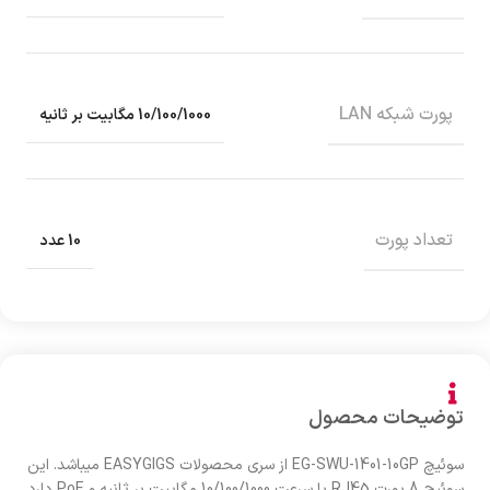
پورت شبکه LAN
10/100/1000 مگابیت بر ثانیه
تعداد پورت‌
10 عدد
توضیحات محصول
سوئیچ EG-SWU-1401-10GP از سری محصولات EASYGIGS میباشد. این
سوئیچ 8 پورت RJ45 با سرعت 10/100/1000 مگابیت بر ثانیه و PoE دارد