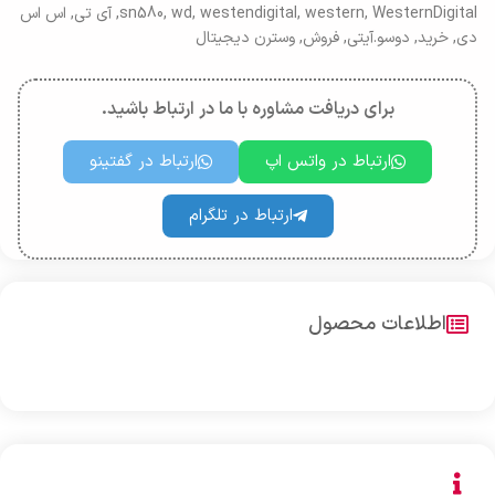
WesternDigital
,
western
,
westendigital
,
wd
,
sn580
,
آی تی
,
اس اس
دی
,
خرید
,
دوسو.آیتی
,
فروش
,
وسترن دیجیتال
برای دریافت مشاوره با ما در ارتباط باشید.
ارتباط در واتس اپ
ارتباط در گفتینو
ارتباط در تلگرام
اطلاعات محصول