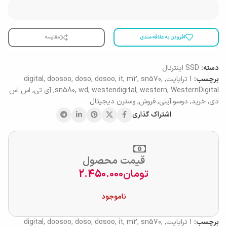
افزودن به علاقه مندی
مقایسه
دسته:
SSD اینترنال
برچسب:
1 ترابایت
,
,
sn570
,
m2
,
it
,
dosoo
,
doso
,
doosoo
,
digital
WesternDigital
,
western
,
westendigital
,
wd
,
sn580
,
آی تی
,
اس اس
دی
,
خرید
,
دوسو.آیتی
,
فروش
,
وسترن دیجیتال
اشتراک گذاری
قیمت محصول
تومان
2.450.000
ناموجود
برچسب:
1 ترابایت
,
,
sn570
,
m2
,
it
,
dosoo
,
doso
,
doosoo
,
digital