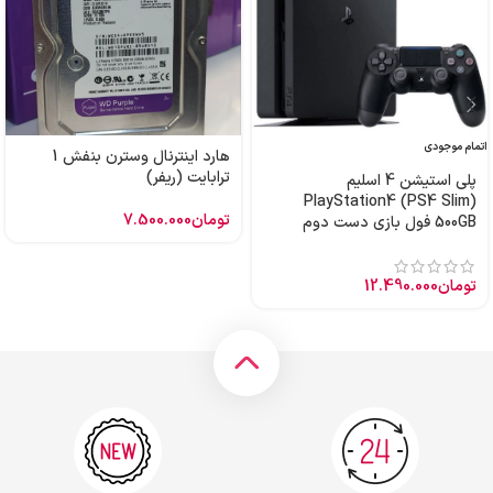
اتمام موجودی
هارد اینترنال وسترن بنفش 1
ترابایت (ریفر)
پلی استیشن 4 اسلیم
PlayStation4 (PS4 Slim)
تومان
7.500.000
500GB فول بازی دست دوم
تومان
12.490.000