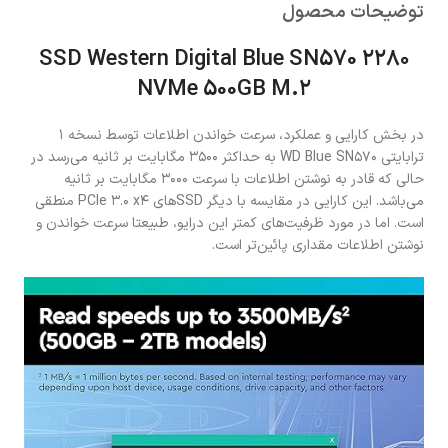
توضیحات محصول
SSD Western Digital Blue SN570 ۲۲۸۰
NVMe 500GB M.۲
در بخش کارایی و عملکرد، سرعت خواندن اطلاعات توسط نسخه ۱
ترابایتی WD Blue SN۵۷۰ به حداکثر ۳۵۰۰ مگابایت بر ثانیه می‌رسد در
حالی که قادر به نوشتن اطلاعات با سرعت ۳۰۰۰ مگابایت بر ثانیه
می‌باشد. این کارایی در مقایسه با دیگر SSDهای PCIe ۳.۰ x۴ منطقی
است. اما در مورد ظرفیت‌های کمتر این درایو، طبیعتا سرعت خواندن و
نوشتن اطلاعات مقداری پائین‌تر است.