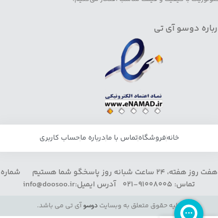
باره دوسو آی تی
خانه
فروشگاه
تماس با ما
درباره ما
حساب کاربری
هفت روز هفته، 24 ساعت شبانه روز پاسخگو شما هستیم شماره
تماس: 91008005-021 آدرس ایمیل:info@doosoo.ir
کلیه حقوق متعلق به وبسایت
دوسو
آی تی می باشد.