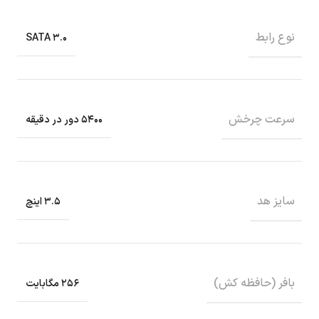
نوع رابط
SATA ۳.۰
سرعت چرخش
۵۴۰۰ دور در دقیقه
سایز هد
۳.۵ اینچ
بافر (حافظه کش)
۲۵۶ مگابایت