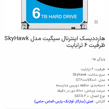
بزرگنمایی تصویر
هارددیسک اینترنال سیگیت مدل SkyHawk
ظرفیت 6 ترابایت
ویژگی ها :
ظرفیت: 6 ترابایت
سری ساخت: Skyhawk
مدل: ST6000VX001
دسته‌بندی: حافظه دوربین مداربسته
سرعت چرخش: 5100 دور در دقیقه
نوع اتصال: SATA 3.0
گارانتی :
اصلی (سازگار-آواژنگ-پارس-الماس-حامی)