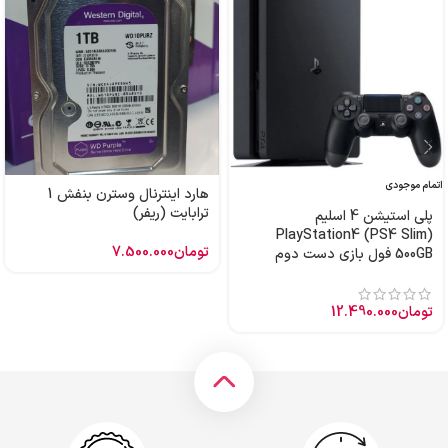
اتمام موجودی
هارد اینترنال وسترن بنفش 1
ترابایت (ریفر)
پلی استیشن 4 اسلیم
PlayStation4 (PS4 Slim)
تومان
7.500.000
500GB فول بازی دست دوم
تومان
12.490.000