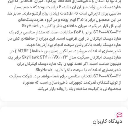
بر ثانیه به انتقال و ذخیره‌سازی اطلاعات بپردازد. میزان اطلاعاتی که این
هارددیسک می‌تواتد میزبان آن‌ باشد، 6 ترابایت بوده که حجم بسیار
مناسبی برای کاربرانی است که اطلاعات زیادی برای آرشیو دارند. سایز هد
در این محصول برابر با 3.5 اینچ بوده و در گروه هارددیسک‌های
اینترنال قرار می‌گیرد. میزان حافظه‌ی بافر یا کش در SkyHawk
ST6000VX0023 برابر با 256 مگابایت است که مقدار مناسبی برای یک
هارددیسک اینترنال در این ظرفیت است. این میزان از حافظه‌ی کش در
هارددیسک باعث بالا‌تر رفتن سرعت انجام پردازش‌ها جهت
ذخیره‌سازی اطلاعات می‌شود. میانگین زمان بین خطاها ( MTBF ) در
هارددیسک اینترنال سیگیت مدل SkyHawk ST6000VX0023 برابر یک
میلیون ساعت است. اگر قصد تهیه‌ی یک هارددیسک اینترنال برای
ذخیره‌سازی اطلاعات با سرعت بالا را دارید، SkyHawk
ST6000VX0023 انتخاب مناسبی برای شما خواهد بود. شرکت سیگیت
از تولیدکنندگان قدرتمند تجهیزات ذخیره‌سازی است که هموراه
محصولاتی با کیفیت ساخت زیاد را روانه بازار می‌کند.
دیدگاه کاربران