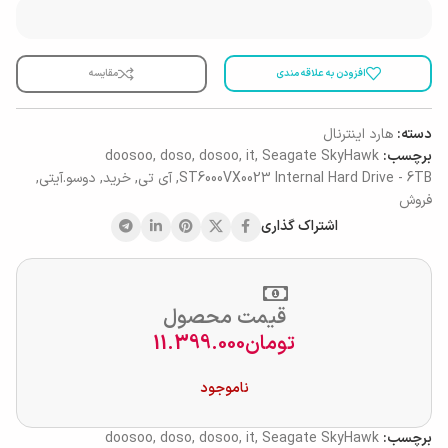
افزودن به علاقه مندی
مقایسه
دسته:
هارد اینترنال
برچسب:
Seagate SkyHawk
,
it
,
dosoo
,
doso
,
doosoo
ST6000VX0023 Internal Hard Drive - 6TB
,
آی تی
,
خرید
,
دوسو.آیتی
,
فروش
اشتراک گذاری
قیمت محصول
تومان
11.399.000
ناموجود
برچسب:
Seagate SkyHawk
,
it
,
dosoo
,
doso
,
doosoo