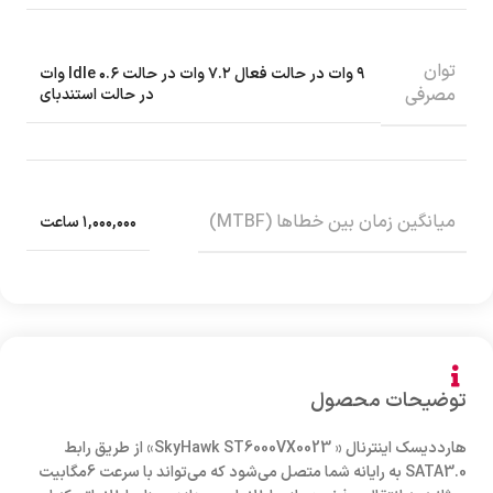
توان
۹ وات در حالت فعال ۷.۲ وات در حالت Idle ۰.۶ وات
مصرفی
در حالت استندبای
میانگین زمان بین خطاها (MTBF)
۱,۰۰۰,۰۰۰ ساعت
توضیحات محصول
هارددیسک اینترنال « SkyHawk ST6000VX0023» از طریق رابط
SATA3.0 به رایانه شما متصل می‌شود که می‌تواند با سرعت 6مگابیت