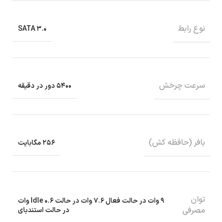
نوع رابط
SATA ۳.۰
سرعت چرخش
۵۴۰۰ دور در دقیقه
بافر (حافظه کش)
۲۵۶ مگابایت
توان
۹ وات در حالت فعال ۷.۶ وات در حالت Idle ۰.۶ وات
مصرفی
در حالت استندبای