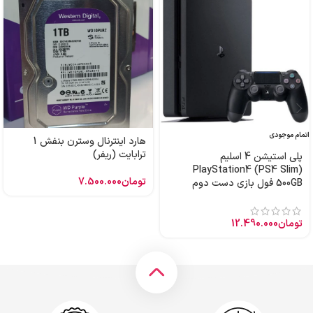
اتمام موجودی
هارد اینترنال وسترن بنفش 1
ترابایت (ریفر)
پلی استیشن 4 اسلیم
PlayStation4 (PS4 Slim)
تومان
7.500.000
500GB فول بازی دست دوم
تومان
12.490.000