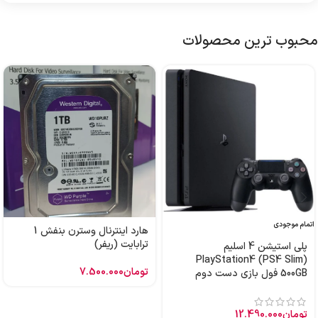
محبوب ترین محصولات
اتمام موجودی
هارد اینترنال وسترن بنفش 1
ترابایت (ریفر)
پلی استیشن 4 اسلیم
PlayStation4 (PS4 Slim)
تومان
7.500.000
500GB فول بازی دست دوم
تومان
12.490.000