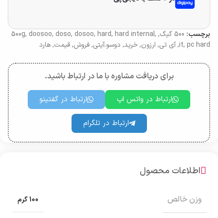
برچسب:
500 گیگ
,
,
hard internal
,
hard
,
dosoo
,
doso
,
doosoo
,
500g
pc hard
,
it
,
آی تی
,
ارزون
,
خرید
,
دوسو.آیتی
,
فروش
,
قیمت
,
هارد
برای دریافت مشاوره با ما در ارتباط باشید.
ارتباط در واتس اپ
ارتباط در گفتینو
ارتباط در تلگرام
اطلاعات محصول
وزن خالص
100 گرم