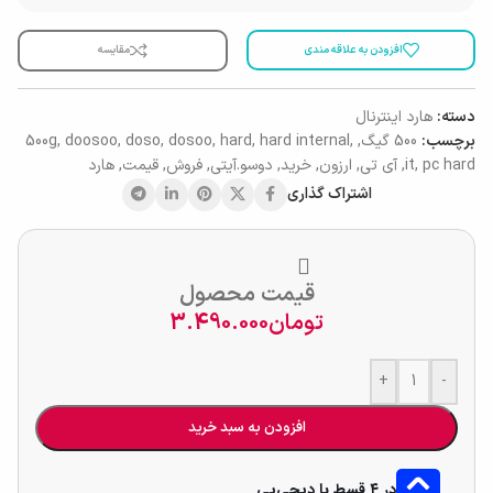
افزودن به علاقه مندی
مقایسه
دسته:
هارد اینترنال
برچسب:
500 گیگ
,
,
hard internal
,
hard
,
dosoo
,
doso
,
doosoo
,
500g
pc hard
,
it
,
آی تی
,
ارزون
,
خرید
,
دوسو.آیتی
,
فروش
,
قیمت
,
هارد
اشتراک گذاری
قیمت محصول
تومان
3.490.000
+
-
افزودن به سبد خرید
در ۴ قسط با دیجی‌پی