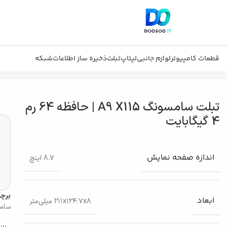
قطعات کامپیوتر
لوازم جانبی
لپتاپ
تبلت
ذخیره ساز اطلاعات
شبکه
تبلت سامسونگ A9 X115 | حافظه 64 رم
4 گیگابایت
اندازه صفحه نمایش
8.7 اینچ
برچ
ابعاد
۲۱۱x۱۲۴.۷x۸ میلی‌متر
سامسون