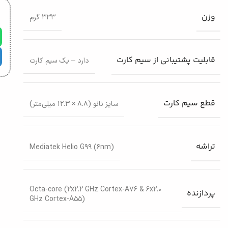
وزن
۳۳۳ گرم
قابلیت پشتیبانی از سیم کارت
دارد – یک سیم کارت
قطع سیم کارت
سایز نانو (۸.۸ × ۱۲.۳ میلی‌متر)
تراشه
Mediatek Helio G۹۹ (۶nm)
Octa-core (۲x۲.۲ GHz Cortex-A۷۶ & ۶x۲.۰
پردازنده‌
GHz Cortex-A۵۵)