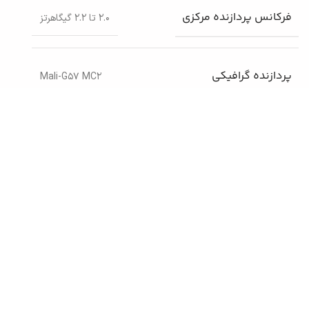
فرکانس پردازنده‌ مرکزی
۲.۰ تا ۲.۲ گیگاهرتز
پردازنده‌ گرافیکی
Mali-G۵۷ MC۲
مقدار رم
4 گیگابایت
حافظه داخلی
64 گیگابایت
پشتیبانی از کارت حافظه
microSD