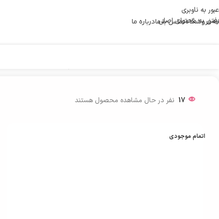
عبور به ناوبری
رفتن به محتوای اصلی
نه
فروشگاه
تماس با ما
درباره ما
خانه
/
تبلت
/
تبلت سامسونگ A9 X115 | حافظه 64 رم 4 گیگابایت
17
نفر در حال مشاهده محصول هستند
اتمام موجودی