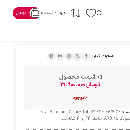
ورود / ثبت نام
0
تومان
اشتراک گذاری
قیمت محصول
تومان
19.900.000
ناموجود
سب:
Samsung Galaxy Tab A9 X115 64/4 GB
,
تبلت
گ A9 X115
,
حافظه 64 رم 4 گیگابایت