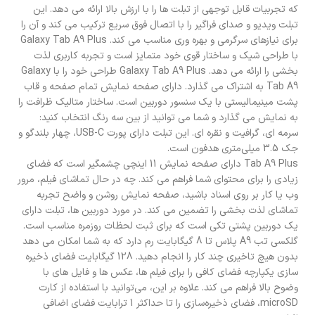
که تجربیات قابل توجهی از تبلت ها را با ارزش بالا ارائه می دهد. این
تبلت ویدیو و صدای فراگیر را با اتصال فوق سریع ترکیب می کند و آن را
برای نیازهای سرگرمی و بهره وری مناسب می کند. Galaxy Tab A9 Plus
با طراحی شیک و ساختار قوی خود متمایز است و تجربه کاربری لذت
بخشی را ارائه می دهد. Galaxy Tab A9 Plus طراحی خود را با Galaxy
Tab A9 به اشتراک می گذارد. دارای صفحه نمایش تمام صفحه و قاب
پشت مینیمالیستی با یک سنسور دوربین است. ساختار متالیک ظرافت را
به نمایش می گذارد و شما می توانید از بین سه رنگ انتخاب کنید:
سرمه ای، گرافیت و نقره ای. این تبلت دارای پورت USB-C، چهار بلندگو و
جک 3.5 میلی‌متری هدفون است.
Tab A9 Plus دارای صفحه نمایش 11 اینچی چشمگیر است که فضای
زیادی را برای محتوای شما فراهم می کند. چه در حال تماشای فیلم، مرور
وب یا کار بر روی اسناد باشید، صفحه نمایش روشن و واضح تجربه
تماشای لذت بخشی را تضمین می کند. در مورد دوربین ها، تبلت دارای
یک دوربین پشتی تکی است که برای ثبت لحظات روزمره مناسب است.
گلکسی تب A9 پلاس تا 8 گیگابایت رم دارد که به شما امکان می دهد
بدون هیچ تاخیری چند کار را انجام دهید. 128 گیگابایت فضای ذخیره
سازی یکپارچه فضای کافی را برای فیلم ها، عکس ها و فایل های با
وضوح بالا فراهم می کند. علاوه بر این، می‌توانید با استفاده از کارت
microSD، فضای ذخیره‌سازی را تا حداکثر 1 ترابایت فضای اضافی