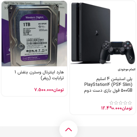
اتمام موجودی
هارد اینترنال وسترن بنفش 1
ترابایت (ریفر)
پلی استیشن 4 اسلیم
PlayStation4 (PS4 Slim)
تومان
7.500.000
500GB فول بازی دست دوم
تومان
12.490.000