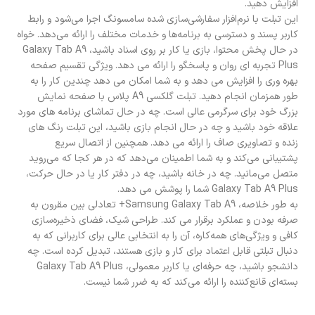
افزایش دهید.
این تبلت با نرم‌افزار سفارشی‌سازی شده سامسونگ اجرا می‌شود و رابط
کاربر پسند و دسترسی به برنامه‌ها و خدمات مختلف را ارائه می‌دهد. خواه
در حال پخش محتوا، بازی یا کار بر روی اسناد باشید، Galaxy Tab A9
Plus تجربه ای روان و پاسخگو را ارائه می دهد. ویژگی تقسیم صفحه
بهره وری را افزایش می دهد و به شما امکان می دهد چندین کار را به
طور همزمان انجام دهید. تبلت گلکسی A9 پلاس با صفحه نمایش
بزرگ خود برای سرگرمی عالی است. چه در حال تماشای برنامه های مورد
علاقه خود باشید و چه در حال انجام بازی باشید، این تبلت رنگ های
زنده و تصاویری صاف را ارائه می دهد. همچنین از اتصال سریع
پشتیبانی می‌کند و به شما اطمینان می‌دهد که در هر کجا که می‌روید
متصل می‌مانید. چه در خانه باشید، چه در دفتر کار یا در حال حرکت،
Galaxy Tab A9 Plus شما را پوشش می دهد.
به طور خلاصه، Samsung Galaxy Tab A9+ تعادلی بین مقرون به
صرفه بودن و عملکرد برقرار می کند. طراحی شیک، فضای ذخیره‌سازی
کافی و ویژگی‌های همه‌کاره، آن را به انتخابی عالی برای کاربرانی که به
دنبال تبلتی قابل اعتماد برای کار و بازی هستند، تبدیل کرده است. چه
دانشجو باشید، چه حرفه‌ای یا کاربر معمولی، Galaxy Tab A9 Plus
بسته‌ای قانع‌کننده را ارائه می‌کند که به ضرر شما نیست.