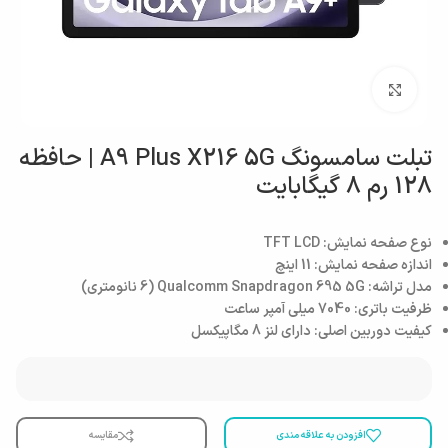
بزرگنمایی تصویر
تبلت سامسونگ A9 Plus X216 5G | حافظه
128 رم 8 گیگابایت
نوع صفحه نمایش: TFT LCD
اندازه صفحه نمایش: 11 اینچ
مدل تراشه: Qualcomm Snapdragon 695 5G (6 نانومتری)
ظرفیت باتری: 7040 میلی آمپر ساعت
کیفیت دوربین اصلی: دارای لنز 8 مگاپیکسل
افزودن به علاقه مندی
مقایسه