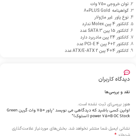
توان خروجی
750 وات
گواهینامه 80PLUS
Gold
نوع پاور
غیر ماژولار
کانکتور 4 پین Molex
ندارد
کانکتور 15 پین SATA
3 عدد
کانکتور 24 پین مادربرد
دارد
کانکتور 2+6 پین PCI-E
4 عدد
کانکتور 4+4 پین ATX/E-ATX
2 عدد
دیدگاه کاربران
نقد و بررسی‌ها
هنوز بررسی‌ای ثبت نشده است.
اولین کسی باشید که دیدگاهی می نویسد “پاور 750 وات گرین Green
power 750B OC Stock (استوک)”
نشانی ایمیل شما منتشر نخواهد شد.
بخش‌های موردنیاز علامت‌گذاری
*
شده‌اند