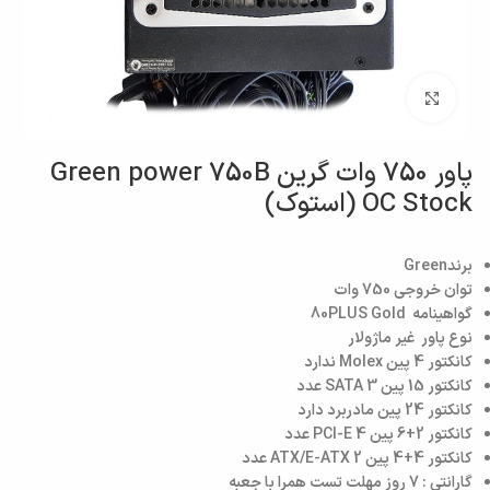
بزرگنمایی تصویر
پاور 750 وات گرین Green power 750B
OC Stock (استوک)
برند
Green
توان خروجی
750 وات
گواهینامه 80PLUS
Gold
نوع پاور
غیر ماژولار
کانکتور 4 پین Molex
ندارد
کانکتور 15 پین SATA
3 عدد
کانکتور 24 پین مادربرد
دارد
کانکتور 2+6 پین PCI-E
4 عدد
کانکتور 4+4 پین ATX/E-ATX
2 عدد
گارانتی : 7 روز مهلت تست همرا با جعبه