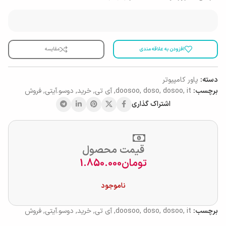
افزودن به علاقه مندی
مقایسه
دسته:
پاور کامپیوتر
برچسب:
it
,
dosoo
,
doso
,
doosoo
,
آی تی
,
خرید
,
دوسو.آیتی
,
فروش
اشتراک گذاری
قیمت محصول
تومان
1.850.000
ناموجود
برچسب:
it
,
dosoo
,
doso
,
doosoo
,
آی تی
,
خرید
,
دوسو.آیتی
,
فروش