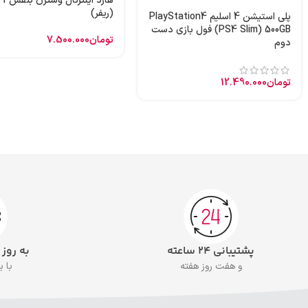
هارد
(ریفر)
پلی استیشن 4 اسلیم PlayStation4
(PS4 Slim) 500GB فول بازی دست
تومان
7.500.000
دوم
تومان
12.490.000
پشتیبانی ۲۴ ساعته
به روز
و هفت روز هفته
با 