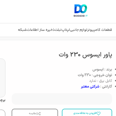
قطعات کامپیوتر
لوازم جانبی
لپتاپ
تبلت
ذخیره ساز اطلاعات
شبکه
پاور ایسوس 230 وات
برند : ایسوس
توان خروجی : 230 وات
کابل برق : ندارد
گارانتی :
شرکتی معتبر
برچ
افزودن به علاقه مندی
مقایسه