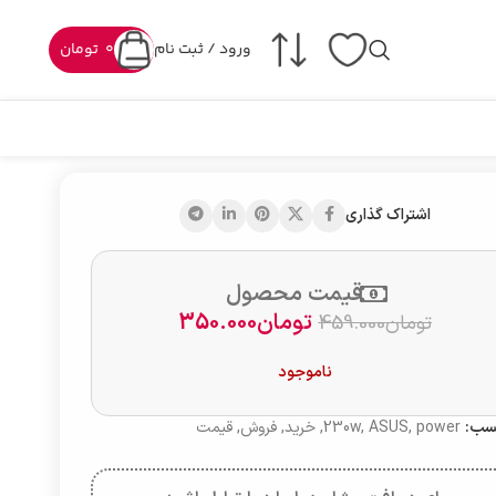
ورود / ثبت نام
0
تومان
اشتراک گذاری
قیمت محصول
تومان
350.000
تومان
459.000
ناموجود
سب:
power
,
ASUS
,
230w
,
خرید
,
فروش
,
قیمت