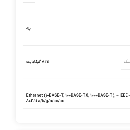
بله
سک
825 گیگابایت
– Ethernet (10BASE-T, 100BASE-TX, 1000BASE-T), – IEEE
802.11 a/b/g/n/ac/ax