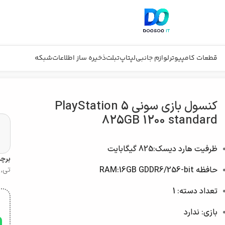
قطعات کامپیوتر
لوازم جانبی
لپتاپ
تبلت
ذخیره ساز اطلاعات
شبکه
کنسول بازی سونی PlayStation 5
825GB 1200 standard
ظرفیت هارد دیسک:825 گیگابایت
برچ
حافظه RAM:16GB GDDR6/256-bit
تی
,
تعداد دسته: 1
بازی: ندارد