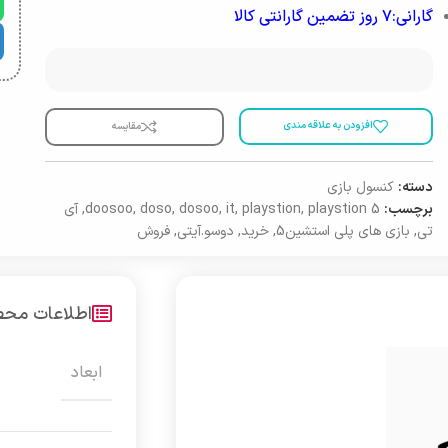
گارانی:۷ روز تضمین گارانتی کالا
افزودن به علاقه مندی
مقایسه
دسته:
کنسول بازی
برچسب:
playstion 5
,
playstion
,
it
,
dosoo
,
doso
,
doosoo
,
آی
تی
,
بازی های پلی استشین5
,
خرید
,
دوسو.آیتی
,
فروش
اطلاعات مح
ابعاد