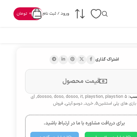
ورود / ثبت نام
0
تومان
اشتراک گذاری
قیمت محصول
سب:
playstion 5
,
playstion
,
it
,
dosoo
,
doso
,
doosoo
,
آی
بازی های پلی استشین5
,
خرید
,
دوسو.آیتی
,
فروش
برای دریافت مشاوره با ما در ارتباط باشید.