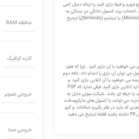
وید و فیفا بازی کنید یا اینکه دنبال کمی
Assassin’s Creed را ترجیح می دهید. انتخاب برند کنسول خانگی نیز بستگی به
شما دارد،برخی از افراد طرفدار سونی (Sony) هستند و برخی مایکروسافت(Microsoft) یا نینتندو (Nintendo)را ترجیح
حافظه RAM
کارت گرافیک
می خواهید با آن بازی کنید . چرا که هنوز
ل می توان آن بازی را انجام داد. نکته دوم
ده می خواهید با آن آنلاین بازی کنید و
مثلا اگر شما پلی استیشن داشته باشید نمی توانید با کسی که ایکس باکس دارد آنلاین بازی کنید. فرقی ندارد که PS4
ل شما چقدر جدید یا حرفه ای باشد . شرکت سونی مایل به
خروجی تصویر
رتباط نیست، اما کسانی که کنسول های نینتندو (مثل DS،Switch،Wii) دارند می توانند با کنسول های مایکروسافت
این بازی کنند.نکته بعدی که باید در نظر بگیرید امکانات و گیم
پلی هر کنسول است (مثل family،network،multimedia)و اگر شما تلویزیون 4K داشته باشید قطعا ترجیح می دهید
خروجی صدا