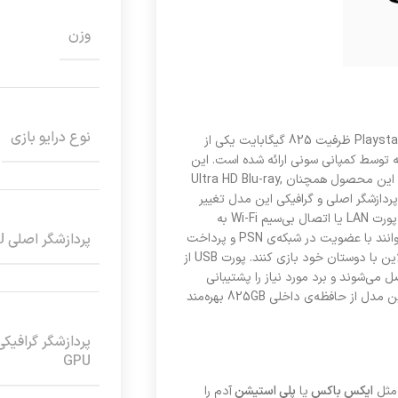
وزن
نوع درایو بازی
کنسول بازی سونی مدل Playstation 5 ظرفیت 825 گیگابایت یکی از
ه توسط کمپانی سونی ارائه شده است. این
کنسول با اعمال تغییراتی ظاهری و سخت‌افزاری طراحی شده است. درایو بازی این محصول همچنان Ultra HD Blu-ray,
ر آن، از فرمت 4K پشتیبانی می‌کند. پردازشگر اصلی و گرافیکی این مدل تغییر
اساسی کرده و از سری ۴ قدرت بالاتری دارد. همچنین پلی‌استیشن ۵ به‌واسطه پورت LAN یا اتصال بی‌سیم Wi-Fi به
اینترنت متصل می‌شود و امکانات متعددی را برای کاربران فراهم می‌کند که بتوانند با عضویت در شبکه‌ی PSN و پرداخت
پردازشگر اصلی CPU
هزینه، بازی‌های مورد نظر خود را خریداری و دانلود کنند یا اینکه به صورت آنلاین با دوستان خود بازی کنند. پورت‌ USB از
تصل می‌شوند و برد مورد نیاز را پشتیبانی
می‌کند. خروجی تصویر، پورت HDMI است و کیفیت 4K را پشتیبانی می‌کند. این مدل از حافظه‌ی داخلی 825GB بهره‌مند
پردازشگر گرافیکی
GPU
 مثل
ایکس باکس
یا
پلی استیشن
آدم را