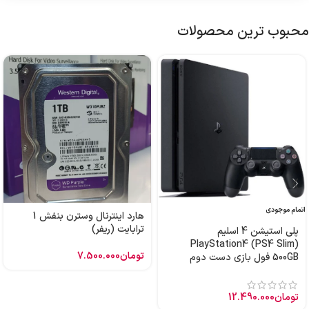
محبوب ترین محصولات
اتمام موجودی
هارد اینترنال وسترن بنفش 1
ترابایت (ریفر)
پلی استیشن 4 اسلیم
PlayStation4 (PS4 Slim)
تومان
7.500.000
500GB فول بازی دست دوم
تومان
12.490.000