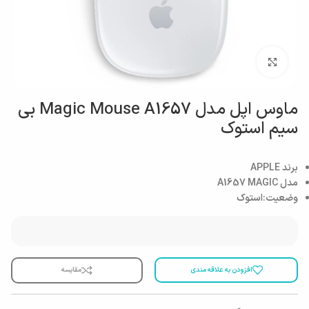
بزرگنمایی تصویر
ماوس اپل مدل Magic Mouse A1657 بی
سیم استوک
برند APPLE
مدل A1657 MAGIC
وضعیت:استوک
افزودن به علاقه مندی
مقایسه