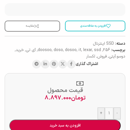
افزودن به علاقه مندی
مقایسه
دسته:
SSD اینترنال
برچسب:
256
,
ssd
,
lexar
,
it
,
dosoo
,
doso
,
doosoo
,
آی تی
,
خرید
,
دوسو.آیتی
,
فروش
,
لکسار
اشتراک گذاری
قیمت محصول
تومان
8.897.000
+
-
افزودن به سبد خرید