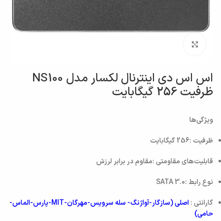
بزرگنمایی تصویر
اس اس دی اینترنال لکسار مدل NS100
ظرفیت 256 گیگابایت
ویژگی‌ها
ظرفیت :256 گیگابایت
قابلیت‌های مقاومتی :مقاوم در برابر لرزش
نوع رابط :SATA 3.0
گارانتی :
اصلی (سازگار-آواژنگ- سله سرویس-مهرگان-MIT-پارس-الماس-
حامی)