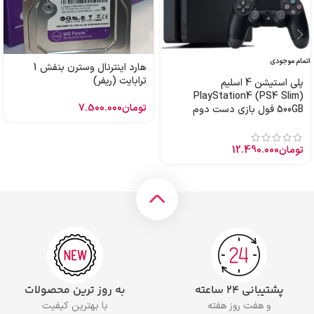
اتمام موجودی
هارد اینترنال وسترن بنفش 1
ترابایت (ریفر)
پلی استیشن 4 اسلیم
PlayStation4 (PS4 Slim)
تومان
7.500.000
500GB فول بازی دست دوم
تومان
12.490.000
پشتیبانی ۲۴ ساعته
به روز ترین محصولات
و هفت روز هفته
با بهترین کیفیت