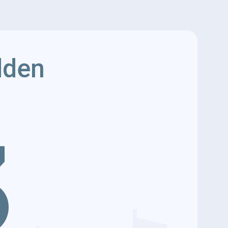
dden
3