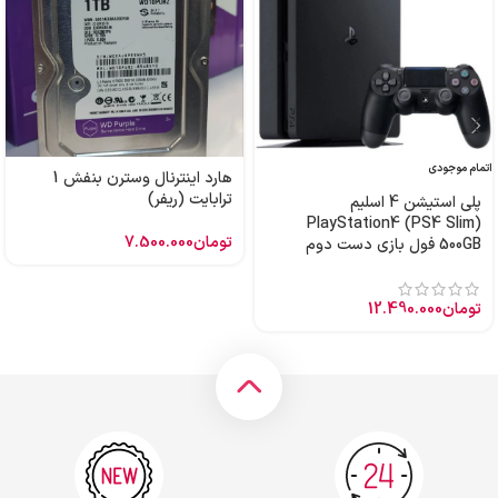
اتمام موجودی
هارد اینترنال وسترن بنفش 1
ترابایت (ریفر)
پلی استیشن 4 اسلیم
PlayStation4 (PS4 Slim)
تومان
7.500.000
500GB فول بازی دست دوم
تومان
12.490.000