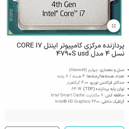
بزرگنمایی تصویر
پردازنده مرکزی کامپیوتر اینتل CORE I7
نسل 4 مدل 4790S usd
نسل و معماری
: چهارم (Haswell)
تعداد هسته‌ها/رشته‌ها
: 4 هسته / 8 رشته
حداکثر فرکانس توربو
: 4.00 گیگاهرتز
توان پایه پردازنده (TDP)
: 84 W
حافظه کش
: 8 مگابایت Intel Smart Cache
گرافیک داخلی
: Intel® HD Graphics 4600