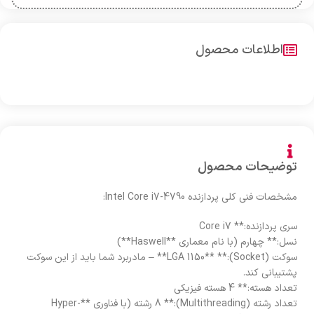
اطلاعات محصول
توضیحات محصول
مشخصات فنی کلی پردازنده Intel Core i7-4790:
سری پردازنده:** Core i7
نسل:** چهارم (با نام معماری **Haswell**)
سوکت (Socket):** **LGA 1150** – مادربرد شما باید از این سوکت
پشتیبانی کند.
تعداد هسته:** 4 هسته فیزیکی
تعداد رشته (Multithreading):** 8 رشته (با فناوری **Hyper-