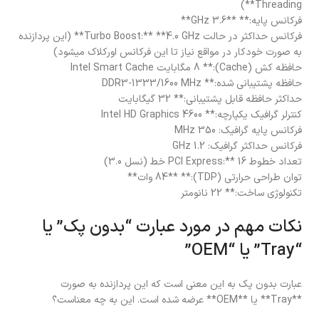
Threading**)
فرکانس پایه:** **3.6 GHz**
فرکانس حداکثر در حالت Turbo Boost:** **4.0 GHz** (این پردازنده
به صورت خودکار در مواقع نیاز تا این فرکانس اورکلاک میشود)
حافظه کش (Cache):** 8 مگابایت Intel Smart Cache
حافظه پشتیبانی شده:** DDR3-1333/1600 MHz
حداکثر حافظه قابل پشتیبانی:** 32 گیگابایت
کنترلر گرافیک یکپارچه:** Intel HD Graphics 4600
فرکانس پایه گرافیک: 350 MHz
فرکانس حداکثر گرافیک: 1.2 GHz
تعداد خطوط PCI Express:** 16 خط (نسل 3.0)
توان طراحی حرارتی (TDP):** **84 وات**
تکنولوژی ساخت:** 22 نانومتر
نکات مهم در مورد عبارت “بدون پک” یا
“Tray” یا “OEM”
عبارت بدون پک به این معنی است که این پردازنده به صورت
**Tray** یا **OEM** عرضه شده است. این به چه معناست؟