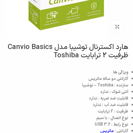
بزرگنمایی تصویر
هارد اکسترنال توشیبا مدل Canvio Basics
ظرفیت 2 ترابایت Toshiba
وِیژگی ها
گارانتی دو ساله ماتریس
سازنده : Toshiba – توشیبا
آنتی شوک : ندارد
قابلیت ضد ضربه : ندارد
قابلیت ضد آب : ندارد
ظرفیت : 2 ترابایت
نوع اتصال : با سیم
نوع رابط : USB 3.2
گارانتی :
ماتریس