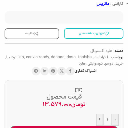
گارانتی :
ماتریس
افزودن به علاقه مندی
مقایسه
دسته:
هارد اکسترنال
برچسب:
1 ترابایت
,
toshiba
,
doso
,
doosoo
,
canvio ready
,
1tb
,
توشیبا
,
خرید
,
دوسو
,
دوسوآیتی
,
هارد
اشتراک گذاری
قیمت محصول
تومان
13.579.000
+
-