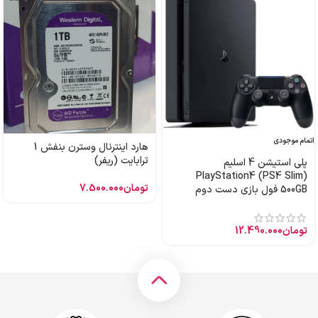
اتمام موجودی
هارد اینترنال وسترن بنفش 1
ترابایت (ریفر)
پلی استیشن 4 اسلیم
PlayStation4 (PS4 Slim)
تومان
7.500.000
500GB فول بازی دست دوم
تومان
12.490.000