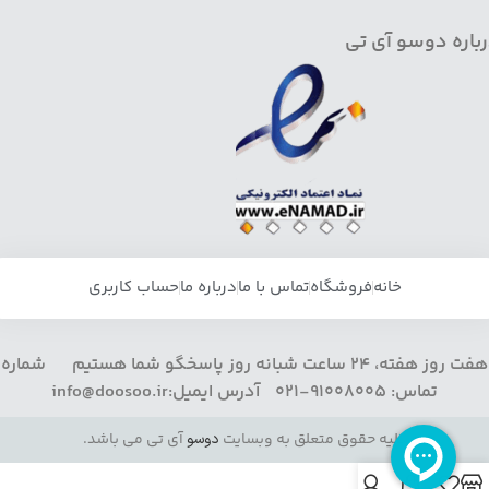
باره دوسو آی تی
خانه
فروشگاه
تماس با ما
درباره ما
حساب کاربری
هفت روز هفته، 24 ساعت شبانه روز پاسخگو شما هستیم شماره
تماس: 91008005-021 آدرس ایمیل:info@doosoo.ir
کلیه حقوق متعلق به وبسایت
دوسو
آی تی می باشد.