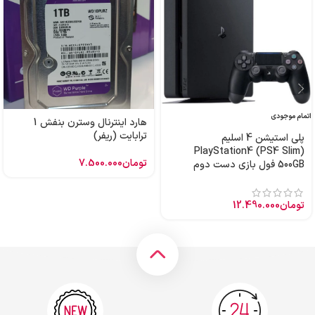
اتمام موجودی
هارد اینترنال وسترن بنفش 1
ترابایت (ریفر)
پلی استیشن 4 اسلیم
PlayStation4 (PS4 Slim)
تومان
7.500.000
500GB فول بازی دست دوم
تومان
12.490.000