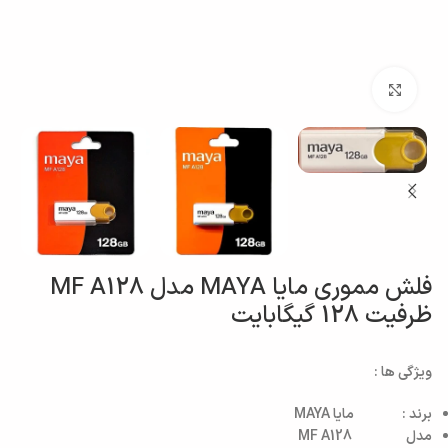
بزرگنمایی تصویر
فلش مموری مایا MAYA مدل MF A128
ظرفیت 128 گیگابایت
ویژگی ها :
برند : مایا MAYA
مدل MF A128