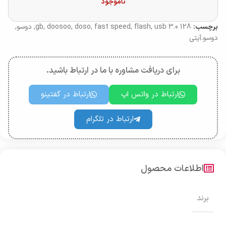
ناموجود
برچسب:
128 gb
usb 3.0
,
flash
,
fast speed
,
doso
,
doosoo
,
,
دوسو
,
دوسو.آیتی
برای دریافت مشاوره با ما در ارتباط باشید.
ارتباط در واتس اپ
ارتباط در گفتینو
ارتباط در تلگرام
اطلاعات محصول
برند