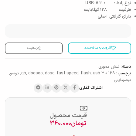
نوع رابط : USB-A 3.0
ظرفیت ۱۲۸ گیگابایت
دارای گارانتی اصلی
افزودن به علاقه مندی
مقایسه
دسته:
فلش مموری
برچسب:
128 gb
usb 3.0
,
flash
,
fast speed
,
doso
,
doosoo
,
,
دوسو
,
دوسو.آیتی
اشتراک گذاری
قیمت محصول
تومان
360.000