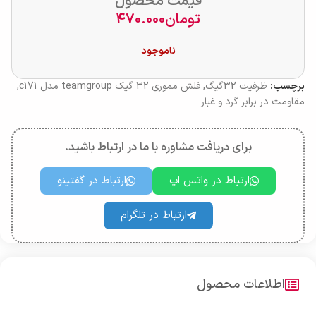
قیمت محصول
تومان
470.000
ناموجود
برچسب:
ظرفیت 32گیگ
,
فلش مموری 32 گیک teamgroup مدل c171
,
مقاومت در برابر گرد و غبار
برای دریافت مشاوره با ما در ارتباط باشید.
ارتباط در واتس اپ
ارتباط در گفتینو
ارتباط در تلگرام
اطلاعات محصول