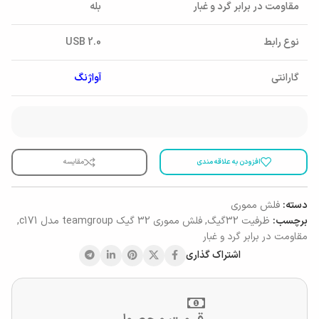
مقاومت در برابر گرد و غبار
بله
نوع رابط
USB 2.0
گارانتی
آواژنگ
افزودن به علاقه مندی
مقایسه
دسته:
فلش مموری
برچسب:
ظرفیت 32گیگ
,
فلش مموری 32 گیک teamgroup مدل c171
,
مقاومت در برابر گرد و غبار
اشتراک گذاری