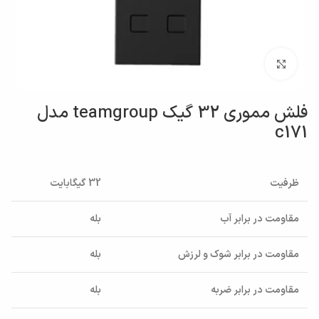
بزرگنمایی تصویر
فلش مموری 32 گیک teamgroup مدل
c171
ظرفیت
32 گیگابایت
مقاومت در برابر آب
بله
مقاومت در برابر شوک و لرزش
بله
مقاومت در برابر ضربه
بله