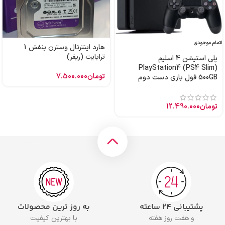
اتمام موجودی
هارد اینترنال وسترن بنفش 1
ترابایت (ریفر)
پلی استیشن 4 اسلیم
PlayStation4 (PS4 Slim)
تومان
7.500.000
500GB فول بازی دست دوم
تومان
12.490.000
پشتیبانی ۲۴ ساعته
به روز ترین محصولات
و هفت روز هفته
با بهترین کیفیت