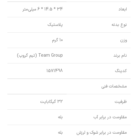
ابعاد
34 * 14.5 * 6 میلی‌متر
نوع بدنه
پلاستیک
وزن
10 گرم
نام برند
Team Group (تیم گروپ)
کدینگ
1571498
مشخصات فنی
ظرفیت
32 گیگابایت
مقاومت در برابر آب
بله
مقاومت در برابر شوک و لرزش
بله