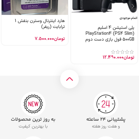
اتمام موجودی
هارد اینترنال وسترن بنفش 1
ترابایت (ریفر)
پلی استیشن 4 اسلیم
PlayStation4 (PS4 Slim)
تومان
7.500.000
500GB فول بازی دست دوم
تومان
12.490.000
پشتیبانی ۲۴ ساعته
به روز ترین محصولات
و هفت روز هفته
با بهترین کیفیت