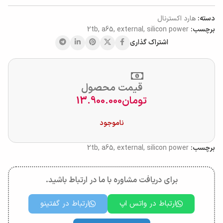
دسته:
هارد اکسترنال
برچسب:
silicon power
,
external
,
a65
,
2tb
اشتراک گذاری
قیمت محصول
تومان
13.900.000
ناموجود
برچسب:
silicon power
,
external
,
a65
,
2tb
برای دریافت مشاوره با ما در ارتباط باشید.
ارتباط در واتس اپ
ارتباط در گفتینو