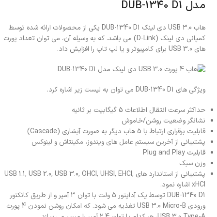
مدل DUB-1340 D1
هاب USB 3.0 دی لینک DUB-1340 D1 یکی از محصولات ارائه شده توسط
کمپانی دی لینک (D-Link) می باشد. که به وسیله آن، می توان تعداد پورت
های USB 3.0 برای کامپیوتر و یا لپ تاپ را افزایش داد.
ویژگی های DUB-1340 D1 می توان به لیست زیر اشاره کرد.
حداکثر سرعت انتقال اطلاعات 5 گیگابیت بر ثانیه
نشانگر وضعیت روشن/خاموش
قابلیت برقراری ارتباط با 5 هاب دیگر به صورت آبشاری (Cascade)
پشتیبانی از آخرین سیستم عامل های ویندوز، مکینتاش و لینوکس
قابلیت Plug and Play
وزن سبک
پشتیبانی از استاندارد های USB 1.1, USB 2.0, USB 3.0, OHCI, UHSI, EHCI,
xHCI اشاره نمود.
DUB-1340 D1 توسط یک آداپتور 5 ولت با توان 3 آمپر و از طریق کانکتور
ورودی USB 3.0 Micro-B تغذیه می شود. که امکان روشن نمودن 4 پورت
USB 3.0 Type-A، هر کدام با توان 2.4 آمپر را میسر می سازد.