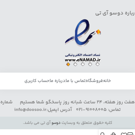
باره دوسو آی تی
خانه
فروشگاه
تماس با ما
درباره ما
حساب کاربری
هفت روز هفته، 24 ساعت شبانه روز پاسخگو شما هستیم شماره
تماس: 91008005-021 آدرس ایمیل:info@doosoo.ir
کلیه حقوق متعلق به وبسایت
دوسو
آی تی می باشد.