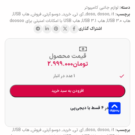
دسته:
لوازم جانبی کامپیوتر
برچسب:
it
,
dosoo
,
doso
,
آی تی
,
خرید
,
دوسو.آیتی
,
فروش
,
هاب USB
,
هاب USB 3.0
,
هاب USB 3.1
,
هاب USB با امکانات امنیتی برای doosoo
اشتراک گذاری
قیمت محصول
تومان
2.999.000
1 عدد در انبار
افزودن به سبد خرید
در ۴ قسط با دیجی‌پی
برچسب:
it
,
dosoo
,
doso
,
آی تی
,
خرید
,
دوسو.آیتی
,
فروش
,
هاب USB
,