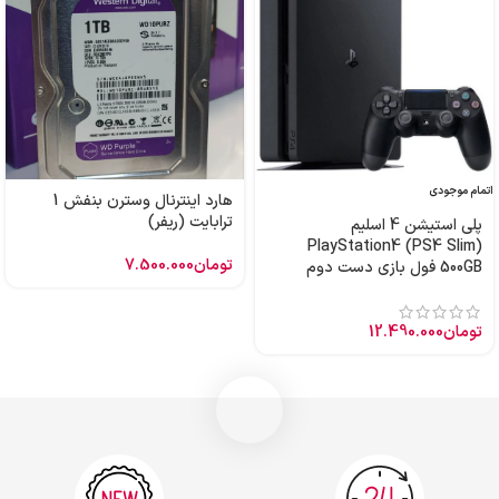
اتمام موجودی
هارد اینترنال وسترن بنفش 1
ترابایت (ریفر)
پلی استیشن 4 اسلیم
PlayStation4 (PS4 Slim)
تومان
7.500.000
500GB فول بازی دست دوم
تومان
12.490.000