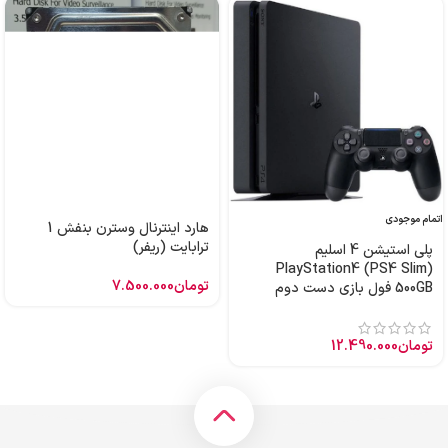
اتمام موجودی
هارد اینترنال وسترن بنفش 1
ترابایت (ریفر)
پلی استیشن 4 اسلیم
PlayStation4 (PS4 Slim)
تومان
7.500.000
500GB فول بازی دست دوم
تومان
12.490.000