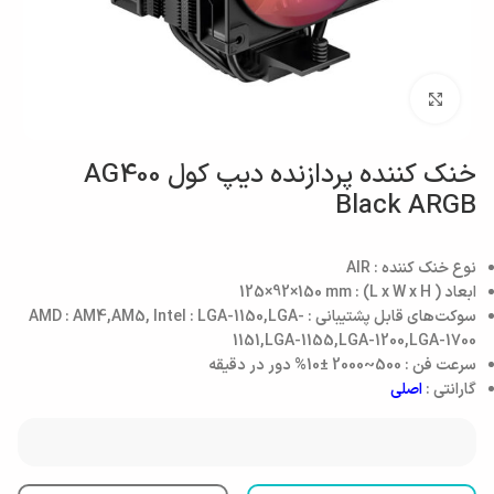
بزرگنمایی تصویر
خنک کننده پردازنده دیپ کول AG400
Black ARGB
نوع خنک کننده
: AIR
ابعاد ( L x W x H)
: 125×92×150 mm
سوکت‌های قابل پشتیبانی
: AMD : AM4,AM5, Intel : LGA-1150,LGA-
1151,LGA-1155,LGA-1200,LGA-1700
سرعت فن
: 500~2000 ±10% دور در دقیقه
گارانتی :
اصلی