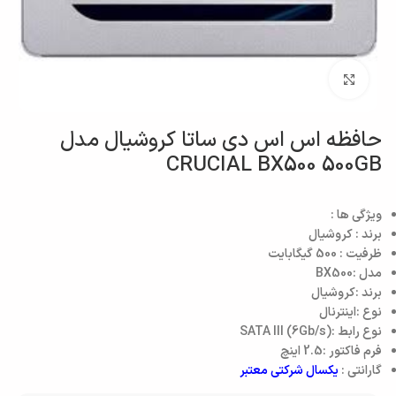
بزرگنمایی تصویر
حافظه اس اس دی ساتا کروشیال مدل
CRUCIAL BX500 500GB
ویژگی ها :
برند : کروشیال
ظرفیت : 500 گیگابایت
مدل :BX500
برند :کروشیال
نوع :اینترنال
نوع رابط :(SATA III (6Gb/s
فرم فاکتور :2.5 اینچ
گارانتی :
یکسال شرکتی معتبر