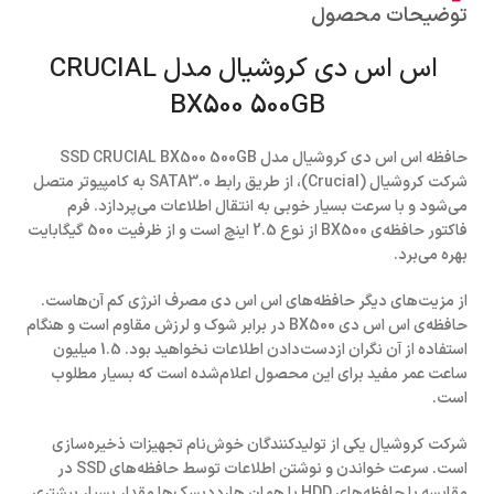
توضیحات محصول
اس اس دی کروشیال مدل CRUCIAL
BX500 500GB
حافظه اس اس دی کروشیال مدل SSD CRUCIAL BX500 500GB
شرکت کروشیال (Crucial)، از طریق رابط SATA3.0 به کامپیوتر متصل
می‌شود و با سرعت بسیار خوبی به انتقال اطلاعات می‌پردازد. فرم
فاکتور حافظه‌ی BX500 از نوع 2.5 اینچ است و از ظرفیت 500 گیگابایت
بهره می‌برد.
از مزیت‌های دیگر حافظه‌های اس اس دی مصرف انرژی کم آن‌هاست.
حافظه‌ی اس اس دی BX500 در برابر شوک و لرزش مقاوم است و هنگام
استفاده از آن نگران ازدست‌دادن اطلاعات نخواهید بود. 1.5 میلیون
ساعت عمر مفید برای این محصول اعلام‌شده است که بسیار مطلوب
است.
شرکت کروشیال یکی از تولیدکنندگان خوش‌نام تجهیزات ذخیره‌سازی
است. سرعت خواندن و نوشتن اطلاعات توسط حافظه‌های SSD در
مقایسه با حافظه‌های HDD یا همان هارددیسک‌ها مقدار بسیار بیشتری