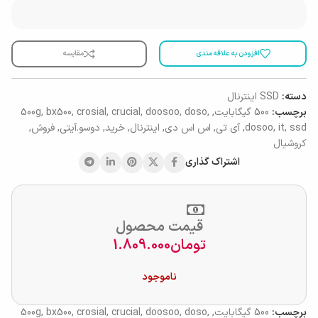
افزودن به علاقه مندی
مقایسه
دسته:
SSD اینترنال
برچسب:
500 گیگابایت
,
,
doso
,
doosoo
,
crucial
,
crosial
,
bx500
,
500g
ssd
,
it
,
dosoo
,
آی تی
,
اس اس دی
,
اینترنال
,
خرید
,
دوسو.آیتی
,
فروش
,
کروشیال
اشتراک گذاری
قیمت محصول
تومان
1.809.000
ناموجود
برچسب:
500 گیگابایت
,
,
doso
,
doosoo
,
crucial
,
crosial
,
bx500
,
500g