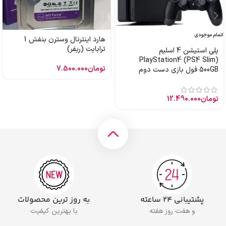
اتمام موجودی
هارد اینترنال وسترن بنفش 1
ترابایت (ریفر)
پلی استیشن 4 اسلیم
PlayStation4 (PS4 Slim)
تومان
7.500.000
500GB فول بازی دست دوم
تومان
12.490.000
پشتیبانی ۲۴ ساعته
به روز ترین محصولات
و هفت روز هفته
با بهترین کیفیت