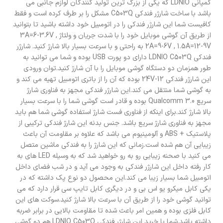
کمپانی LDNIO که یکی از بزرگ ترین تولید کنندگان لوازم جانبی می
باشد با ساخت شارژر فندکی C503Q مشکل را بر طرف کرده است و فقط
کافیست شما این شارژر فندکی را در اتومبیل خود داشته باشید تا بتوانید
از طریق آن گوشی موبایل خود را با شدت جریان و ولتاژ 3A=6-3.6V ,
2A=9-6V , 1.5A=12-9V به راحتی و با سرعت بسیار بالا شارژ کنید. شارژر
فندکی LDNIO C503Q دارای دو پورت USB بوده و شما می توانید به
طور همزمان دو دستگاه گوشی موبایل را با آن شارژ کنید.توان ورودی
این شارژر فندکی 12-24V بوده که آن را از باتری اتومبیل تهیه می کند و
به گوشی شما منتقل می کند.این شارژر فندکی مجهز به فناوری شارژ
سریع Qualcomm 3.0 بوده و قادر است گوشی شما را با سرعت بسیار
بالا شارژ کند.برای اینکه از فناوری فست شارژ استفاده گوشی شما هم باید
مجهز به فناوری شارژ سریع باشد. جنس بدنه این شارژ فندکی ترکیبی از
پلاستیک + ABS و آلومینیوم می باشد که علاوه بر مقاومت آن باعث
زیبایی آن هم شده است.زمانی که این شارژ را به فندکی ماشین متصل
می کنید با صحنه زیبایی رو به رو خواهید شد که به وسیله LED های به
کار رفته داخل این شارژر فندکی به وجود می آید و در شب فضای داخل
اتومبیل شما بسیار زیبا می کند.این محصول دو نوع پک داشته که در
یکی کابل میکرو یو اس بی و در دیگری کابل تایپ سی قرار دارد که می
توانید گوشی خود را از طریق آن با سرعت بالا شارژ کنید.سوکت های این
کابل فلزی بوده و همین امر باعث شده تا مقاومت بالایی در برابر ضربه
داشته باشد.شما با خرید این شارژر فندکی LDNIO C503Q هم دو گوشی