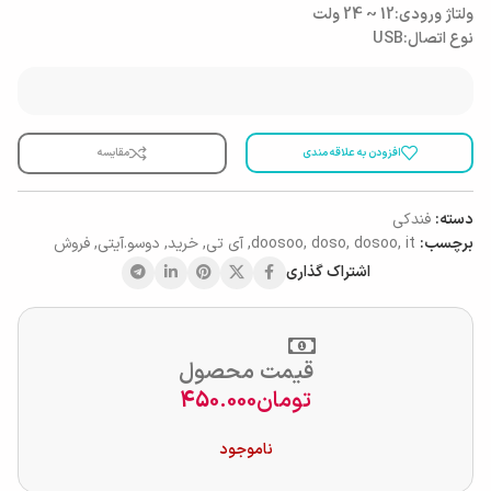
ولتاژ ورودی:12 ~ 24 ولت
نوع اتصال:USB
افزودن به علاقه مندی
مقایسه
دسته:
فندکی
برچسب:
it
,
dosoo
,
doso
,
doosoo
,
آی تی
,
خرید
,
دوسو.آیتی
,
فروش
اشتراک گذاری
قیمت محصول
تومان
450.000
ناموجود