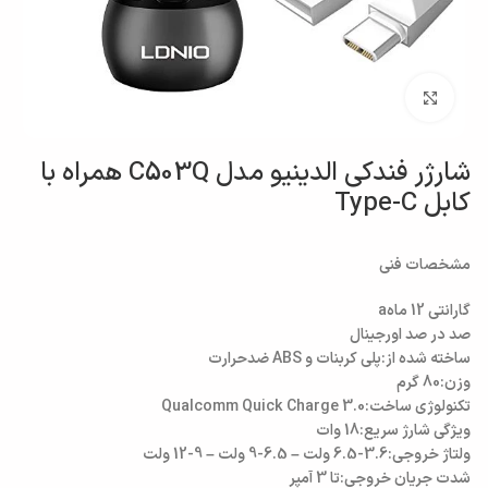
بزرگنمایی تصویر
شارژر فندکی الدینیو مدل C503Q همراه با
کابل Type-C
مشخصات فنی
گارانتی 12 ماهa
صد در صد اورجینال
ساخته شده از:پلی کربنات و ABS ضدحرارت
وزن:80 گرم
تکنولوژی ساخت:Qualcomm Quick Charge 3.0
ویژگی شارژ سریع:18 وات
ولتاژ خروجی:3.6-6.5 ولت – 6.5-9 ولت – 9-12 ولت
شدت جریان خروجی:تا 3 آمپر