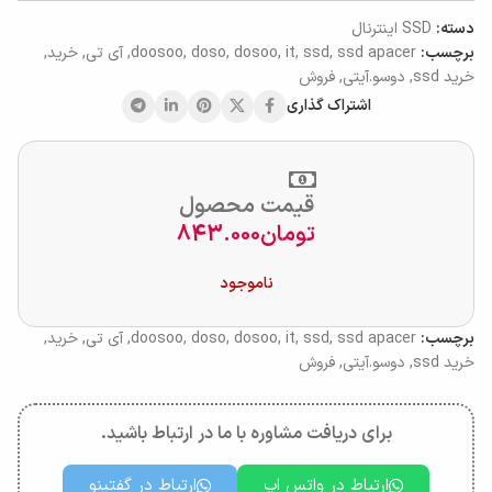
دسته:
SSD اینترنال
برچسب:
ssd apacer
,
ssd
,
it
,
dosoo
,
doso
,
doosoo
,
آی تی
,
خرید
,
خرید ssd
,
دوسو.آیتی
,
فروش
اشتراک گذاری
قیمت محصول
تومان
843.000
ناموجود
برچسب:
ssd apacer
,
ssd
,
it
,
dosoo
,
doso
,
doosoo
,
آی تی
,
خرید
,
خرید ssd
,
دوسو.آیتی
,
فروش
برای دریافت مشاوره با ما در ارتباط باشید.
ارتباط در واتس اپ
ارتباط در گفتینو