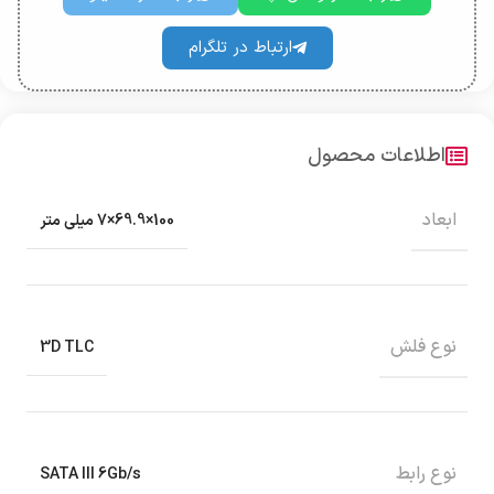
ارتباط در تلگرام
اطلاعات محصول
ابعاد
100×69.9×7 میلی متر
نوع فلش
3D TLC
نوع رابط
SATA III 6Gb/s