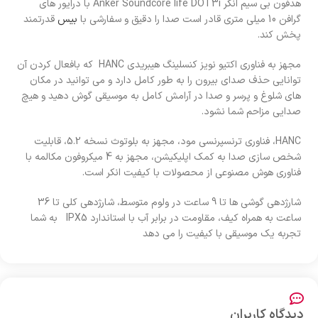
هدفون بی سیم انکر Anker Soundcore life DOT3i با درایور های
گرافن 10 میلی متری قادر است صدا را دقیق و سفارشی با
بیس
قدرتمند
پخش کند.
مجهز به فناوری اکتیو نویز کنسلینگ هیبریدی HANC که بافعال کردن آن
توانایی‌ حذف صدای بیرون را به طور کامل دارد و می توانید در مکان
های شلوغ و پرسر و صدا در آرامش کامل به موسیقی گوش دهید و هیچ
صدایی مزاحم شما نشود.
HANC، فناوری ترنسپرنسی مود، مجهز به بلوتوث نسخه 5.2، قابلیت
شخص سازی صدا به کمک اپلیکیشن، مجهز به 4 میکروفون مکالمه با
فناوری هوش مصنوعی از محصولات با کیفیت انکر است.
شارژدهی گوشی ها تا 9 ساعت در ولوم متوسط، شارژدهی کلی تا 36
ساعت به همراه کیف، مقاومت در برابر آب با استاندارد IPX5 به شما
تجربه یک موسیقی با کیفیت را می دهد
دیدگاه کاربران