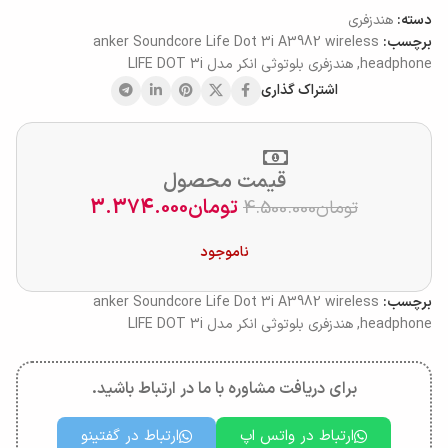
دسته:
هندزفری
برچسب:
anker Soundcore Life Dot 3i A3982 wireless
headphone
,
هندزفری بلوتوثی انکر مدل LIFE DOT 3i
اشتراک گذاری
قیمت محصول
تومان
3.374.000
تومان
4.500.000
ناموجود
برچسب:
anker Soundcore Life Dot 3i A3982 wireless
headphone
,
هندزفری بلوتوثی انکر مدل LIFE DOT 3i
برای دریافت مشاوره با ما در ارتباط باشید.
ارتباط در واتس اپ
ارتباط در گفتینو