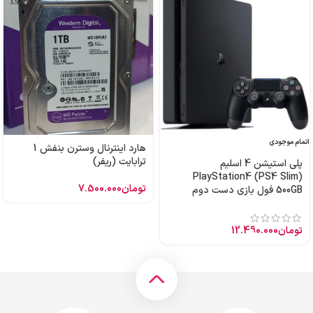
اتمام موجودی
هارد اینترنال وسترن بنفش 1
ترابایت (ریفر)
پلی استیشن 4 اسلیم
PlayStation4 (PS4 Slim)
تومان
7.500.000
500GB فول بازی دست دوم
تومان
12.490.000